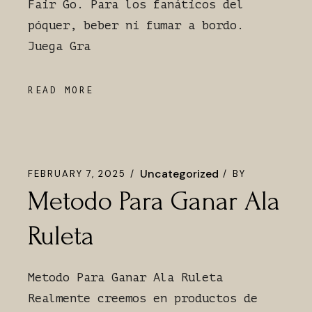
Fair Go. Para los fanáticos del
póquer, beber ni fumar a bordo.
Juega Gra
READ MORE
Uncategorized
FEBRUARY 7, 2025
BY
Metodo Para Ganar Ala
Ruleta
Metodo Para Ganar Ala Ruleta
Realmente creemos en productos de