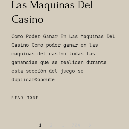
Las Maquinas Del
Casino
Como Poder Ganar En Las Maquinas Del
Casino Como poder ganar en las
maquinas del casino todas las
ganancias que se realicen durante
esta sección del juego se
duplicar&aacute
READ MORE
1
2
…
704