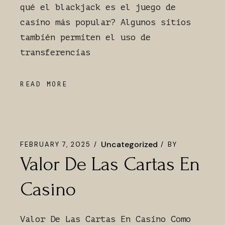
qué el blackjack es el juego de
casino más popular? Algunos sitios
también permiten el uso de
transferencias
READ MORE
Uncategorized
FEBRUARY 7, 2025
BY
Valor De Las Cartas En
Casino
Valor De Las Cartas En Casino Como