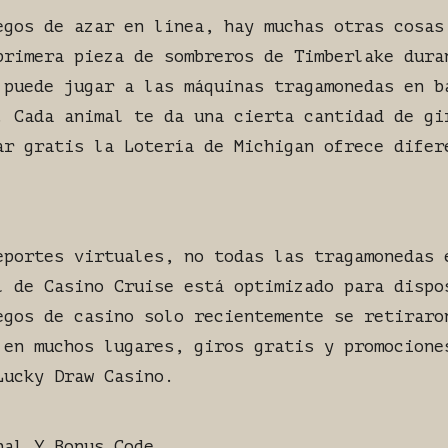
egos de azar en línea, hay muchas otras cosas
primera pieza de sombreros de Timberlake dura
 puede jugar a las máquinas tragamonedas en b
. Cada animal te da una cierta cantidad de gi
ar gratis la Lotería de Michigan ofrece difer
eportes virtuales, no todas las tragamonedas 
l de Casino Cruise está optimizado para dispo
egos de casino solo recientemente se retiraro
 en muchos lugares, giros gratis y promocione
Lucky Draw Casino.
nal Y Bonus Code