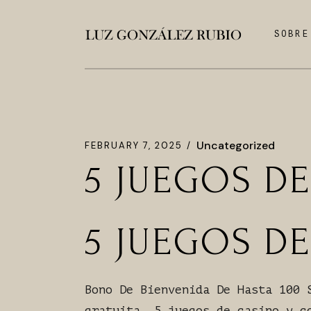
SOBRE
Uncategorized
FEBRUARY 7, 2025
5 JUEGOS D
5 JUEGOS D
Bono De Bienvenida De Hasta 100 
gratuita, 5 juegos de casino y c