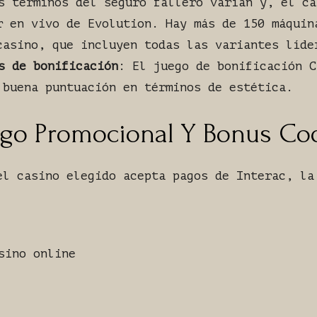
s términos del seguro fallero varían y, el ca
r en vivo de Evolution. Hay más de 150 máquin
casino, que incluyen todas las variantes líde
s de bonificación
:
El juego de bonificación C
 buena puntuación en términos de estética.
igo Promocional Y Bonus Co
el casino elegido acepta pagos de Interac, la
sino online