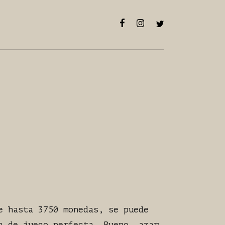
e hasta 3750 monedas, se puede
a de juego perfecta. Bueno, azar