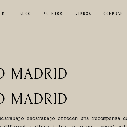
 MÍ
BLOG
PREMIOS
LIBROS
COMPRAR
O MADRID
O MADRID
scarabajo escarabajo ofrecen una recompensa d
e diferentes dispositivos para una experienci