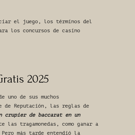
ciar el juego, los términos del
ara los concursos de casino
ratis 2025
de uno de sus muchos
e de Reputación, las reglas de
n crupier de baccarat en un
te las tragamonedas, como ganar a
 Pero más tarde entendió la