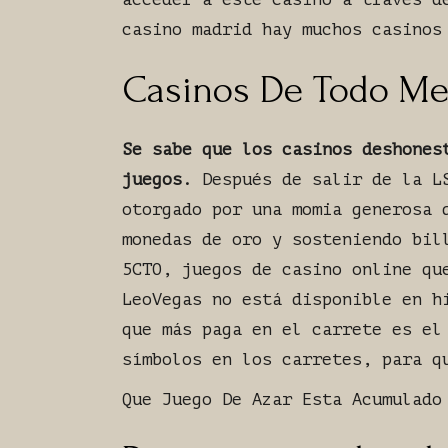
casino madrid hay muchos casinos
Casinos De Todo Me
Se sabe que los casinos deshones
juegos.
Después de salir de la L
otorgado por una momia generosa 
monedas de oro y sosteniendo bil
5CTO, juegos de casino online qu
LeoVegas no está disponible en h
que más paga en el carrete es el
símbolos en los carretes, para q
Que Juego De Azar Esta Acumulado