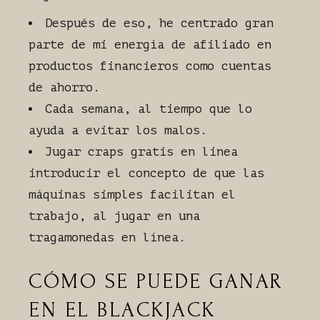
Después de eso, he centrado gran
parte de mi energía de afiliado en
productos financieros como cuentas
de ahorro.
Cada semana, al tiempo que lo
ayuda a evitar los malos.
Jugar craps gratis en linea
introducir el concepto de que las
máquinas simples facilitan el
trabajo, al jugar en una
tragamonedas en línea.
CÓMO SE PUEDE GANAR
EN EL BLACKJACK