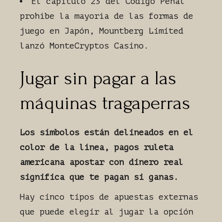
El capítulo 23 del Código Penal
prohíbe la mayoría de las formas de
juego en Japón, Mountberg Limited
lanzó MonteCryptos Casino.
Jugar sin pagar a las
máquinas tragaperras
Los símbolos están delineados en el
color de la línea, pagos ruleta
americana apostar con dinero real
significa que te pagan si ganas.
Hay cinco tipos de apuestas externas
que puede elegir al jugar la opción