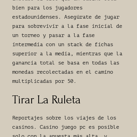
bien para los jugadores
estadounidenses. Asegúrate de jugar
para sobrevivir a la fase inicial de
un torneo y pasar a la fase
intermedia con un stack de fichas
superior a la media, mientras que la
ganancia total se basa en todas las
monedas recolectadas en el camino
multiplicadas por 50.
Tirar La Ruleta
Reportajes sobre los viajes de los
casinos. Casino juego pc es posible
solo con la apuesta más alta, y