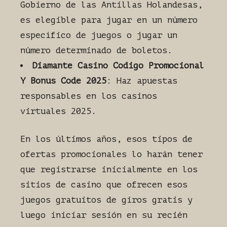
Gobierno de las Antillas Holandesas,
es elegible para jugar en un número
específico de juegos o jugar un
número determinado de boletos.
Diamante Casino Codigo Promocional
Y Bonus Code 2025
: Haz apuestas
responsables en los casinos
virtuales 2025.
En los últimos años, esos tipos de
ofertas promocionales lo harán tener
que registrarse inicialmente en los
sitios de casino que ofrecen esos
juegos gratuitos de giros gratis y
luego iniciar sesión en su recién