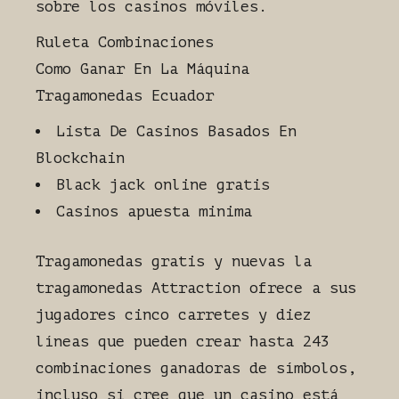
sobre los casinos móviles.
Ruleta Combinaciones
Como Ganar En La Máquina
Tragamonedas Ecuador
Lista De Casinos Basados En
Blockchain
Black jack online gratis
Casinos apuesta minima
Tragamonedas gratis y nuevas la
tragamonedas Attraction ofrece a sus
jugadores cinco carretes y diez
líneas que pueden crear hasta 243
combinaciones ganadoras de símbolos,
incluso si cree que un casino está