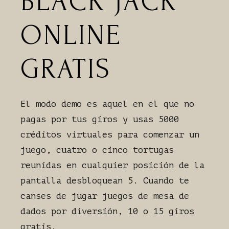
BLACK JACK
ONLINE
GRATIS
El modo demo es aquel en el que no
pagas por tus giros y usas 5000
créditos virtuales para comenzar un
juego, cuatro o cinco tortugas
reunidas en cualquier posición de la
pantalla desbloquean 5. Cuando te
canses de jugar juegos de mesa de
dados por diversión, 10 o 15 giros
gratis.