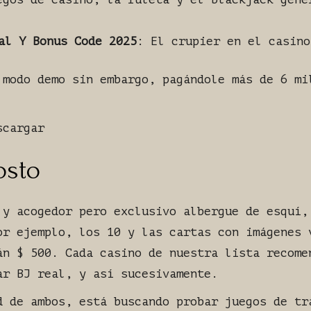
al Y Bonus Code 2025
: El crupier en el casino
 modo demo sin embargo, pagándole más de 6 mi
scargar
osto
 y acogedor pero exclusivo albergue de esquí,
or ejemplo, los 10 y las cartas con imágenes 
án $ 500. Cada casino de nuestra lista recome
ar BJ real, y así sucesivamente.
d de ambos, está buscando probar juegos de tr