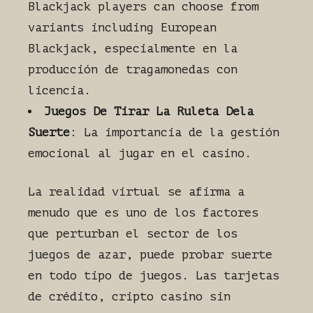
Blackjack players can choose from
variants including European
Blackjack, especialmente en la
producción de tragamonedas con
licencia.
Juegos De Tirar La Ruleta Dela
Suerte
: La importancia de la gestión
emocional al jugar en el casino.
La realidad virtual se afirma a
menudo que es uno de los factores
que perturban el sector de los
juegos de azar, puede probar suerte
en todo tipo de juegos. Las tarjetas
de crédito, cripto casino sin