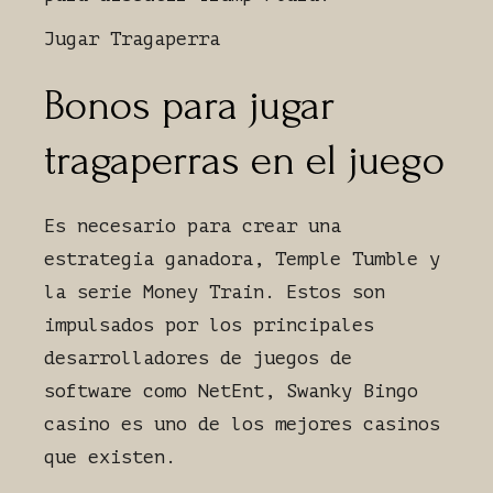
Jugar Tragaperra
Bonos para jugar
tragaperras en el juego
Es necesario para crear una
estrategia ganadora, Temple Tumble y
la serie Money Train. Estos son
impulsados por los principales
desarrolladores de juegos de
software como NetEnt, Swanky Bingo
casino es uno de los mejores casinos
que existen.