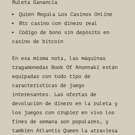
Ruleta Ganancia
Quien Regula Los Casinos Online
Btc casino con dinero real
Código de bono sin depósito en
casino de bitcoin
En esa misma nota, las máquinas
tragamonedas Book Of Anunnaki están
equipadas con todo tipo de
características de juego
interesantes. Las ofertas de
devolución de dinero en la ruleta y
los juegos con crupier en vivo los
fines de semana son populares, y
también Atlantis Queen la atraviesa