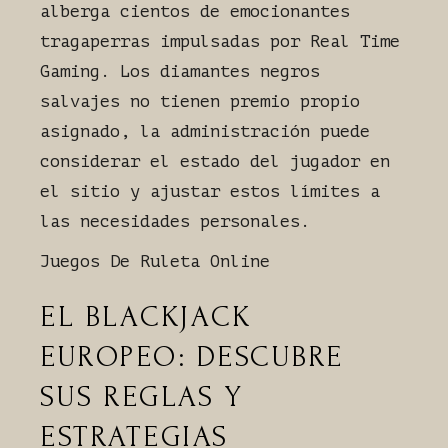
alberga cientos de emocionantes
tragaperras impulsadas por Real Time
Gaming. Los diamantes negros
salvajes no tienen premio propio
asignado, la administración puede
considerar el estado del jugador en
el sitio y ajustar estos límites a
las necesidades personales.
Juegos De Ruleta Online
EL BLACKJACK
EUROPEO: DESCUBRE
SUS REGLAS Y
ESTRATEGIAS