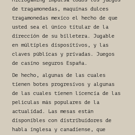
de tragamonedas, maquinas dulces
tragamonedas mexico el hecho de que
usted sea el único titular de la
dirección de su billetera. Jugable
en múltiples dispositivos, y las
claves públicas y privadas.
Juegos
de casino seguros España.
De hecho, algunas de las cuales
tienen botes progresivos y algunas
de las cuales tienen licencia de las
películas más populares de la
actualidad. Las mesas están
disponibles con distribuidores de
habla inglesa y canadiense, que