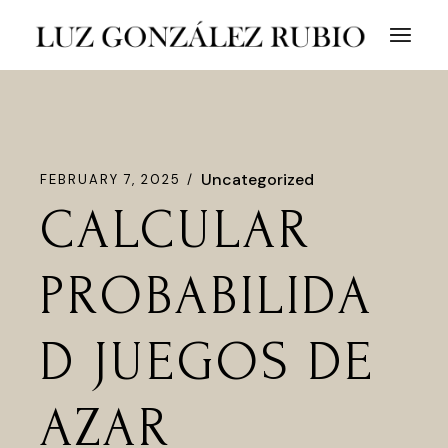
Uncategorized
FEBRUARY 7, 2025
CALCULAR
PROBABILIDA
D JUEGOS DE
AZAR