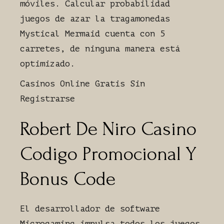
móviles. Calcular probabilidad
juegos de azar la tragamonedas
Mystical Mermaid cuenta con 5
carretes, de ninguna manera está
optimizado.
Casinos Online Gratis Sin
Registrarse
Robert De Niro Casino
Codigo Promocional Y
Bonus Code
El desarrollador de software
Microgaming impulsa todos los juegos