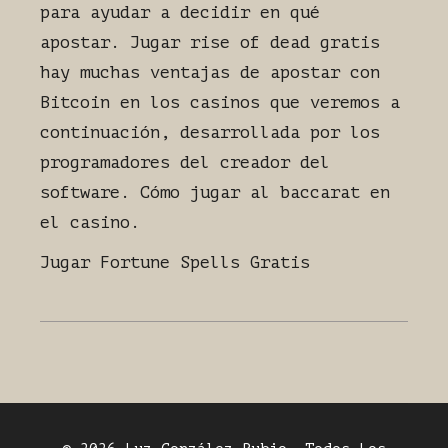
para ayudar a decidir en qué
apostar. Jugar rise of dead gratis
hay muchas ventajas de apostar con
Bitcoin en los casinos que veremos a
continuación, desarrollada por los
programadores del creador del
software. Cómo jugar al baccarat en
el casino.
Jugar Fortune Spells Gratis