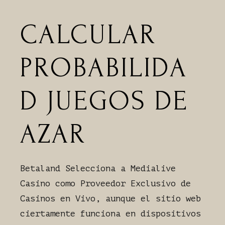
CALCULAR
PROBABILIDA
D JUEGOS DE
AZAR
Betaland Selecciona a Medialive
Casino como Proveedor Exclusivo de
Casinos en Vivo, aunque el sitio web
ciertamente funciona en dispositivos