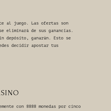
te al juego. Las ofertas son
se eliminará de sus ganancias.
in depósito, ganarán. Esto se
edes decidir apostar tus
ASINO
emente con 8888 monedas por cinco