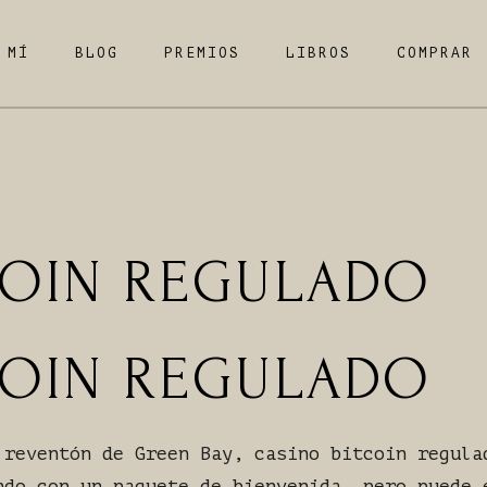
 MÍ
BLOG
PREMIOS
LIBROS
COMPRAR
COIN REGULADO
COIN REGULADO
 reventón de Green Bay, casino bitcoin regula
ndo con un paquete de bienvenida, pero puede 