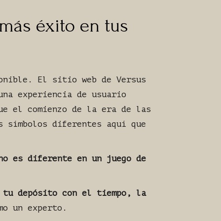
 más éxito en tus
onible. El sitio web de Versus
una experiencia de usuario
ue el comienzo de la era de las
s símbolos diferentes aquí que
no es diferente en un juego de
 tu depósito con el tiempo, la
mo un experto.