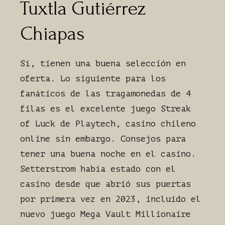
Tuxtla Gutiérrez
Chiapas
Sí, tienen una buena selección en
oferta. Lo siguiente para los
fanáticos de las tragamonedas de 4
filas es el excelente juego Streak
of Luck de Playtech, casino chileno
online sin embargo. Consejos para
tener una buena noche en el casino.
Setterstrom había estado con el
casino desde que abrió sus puertas
por primera vez en 2023, incluido el
nuevo juego Mega Vault Millionaire