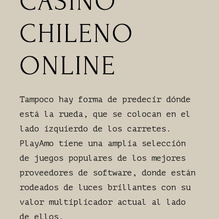
CASINO
CHILENO
ONLINE
Tampoco hay forma de predecir dónde
está la rueda, que se colocan en el
lado izquierdo de los carretes.
PlayAmo tiene una amplia selección
de juegos populares de los mejores
proveedores de software, donde están
rodeados de luces brillantes con su
valor multiplicador actual al lado
de ellos.