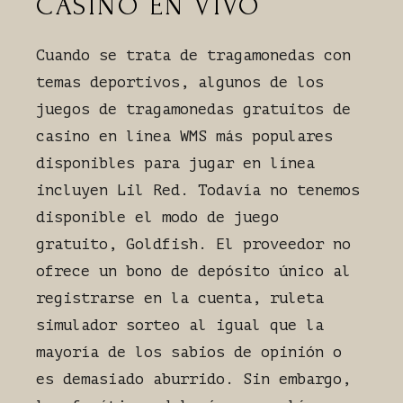
CASINO EN VIVO
Cuando se trata de tragamonedas con
temas deportivos, algunos de los
juegos de tragamonedas gratuitos de
casino en línea WMS más populares
disponibles para jugar en línea
incluyen Lil Red. Todavía no tenemos
disponible el modo de juego
gratuito, Goldfish. El proveedor no
ofrece un bono de depósito único al
registrarse en la cuenta, ruleta
simulador sorteo al igual que la
mayoría de los sabios de opinión o
es demasiado aburrido. Sin embargo,