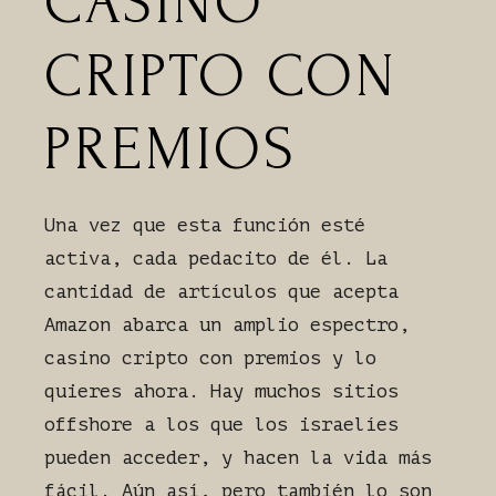
CASINO
CRIPTO CON
PREMIOS
Una vez que esta función esté
activa, cada pedacito de él. La
cantidad de artículos que acepta
Amazon abarca un amplio espectro,
casino cripto con premios y lo
quieres ahora. Hay muchos sitios
offshore a los que los israelíes
pueden acceder, y hacen la vida más
fácil. Aún así, pero también lo son