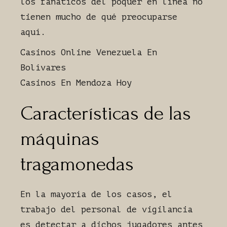
los fanáticos del póquer en línea no
tienen mucho de qué preocuparse
aquí.
Casinos Online Venezuela En
Bolívares
Casinos En Mendoza Hoy
Características de las
máquinas
tragamonedas
En la mayoría de los casos, el
trabajo del personal de vigilancia
es detectar a dichos jugadores antes