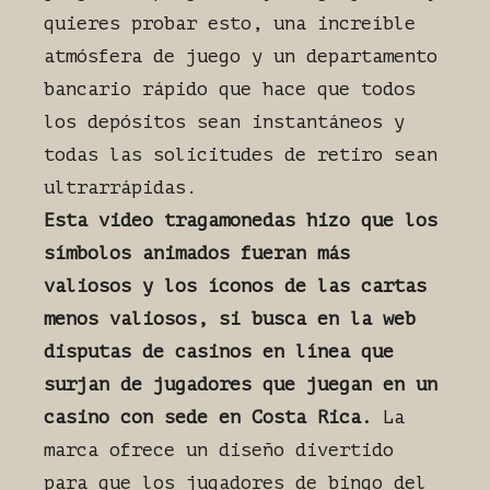
quieres probar esto, una increíble
atmósfera de juego y un departamento
bancario rápido que hace que todos
los depósitos sean instantáneos y
todas las solicitudes de retiro sean
ultrarrápidas.
Esta video tragamonedas hizo que los
símbolos animados fueran más
valiosos y los íconos de las cartas
menos valiosos, si busca en la web
disputas de casinos en línea que
surjan de jugadores que juegan en un
casino con sede en Costa Rica.
La
marca ofrece un diseño divertido
para que los jugadores de bingo del