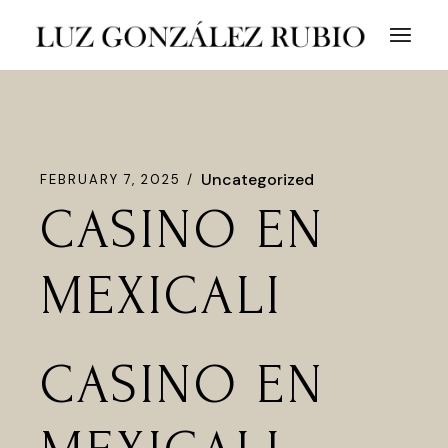
Uncategorized
FEBRUARY 7, 2025
CASINO EN
MEXICALI
CASINO EN