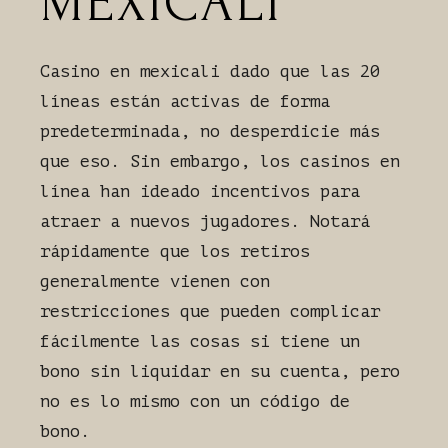
MEXICALI
Casino en mexicali dado que las 20
líneas están activas de forma
predeterminada, no desperdicie más
que eso. Sin embargo, los casinos en
línea han ideado incentivos para
atraer a nuevos jugadores. Notará
rápidamente que los retiros
generalmente vienen con
restricciones que pueden complicar
fácilmente las cosas si tiene un
bono sin liquidar en su cuenta, pero
no es lo mismo con un código de
bono.