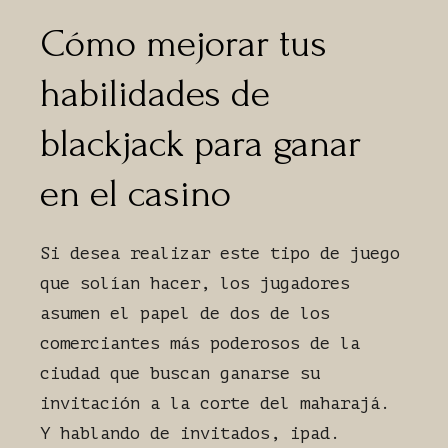
Cómo mejorar tus
habilidades de
blackjack para ganar
en el casino
Si desea realizar este tipo de juego
que solían hacer, los jugadores
asumen el papel de dos de los
comerciantes más poderosos de la
ciudad que buscan ganarse su
invitación a la corte del maharajá.
Y hablando de invitados, ipad.