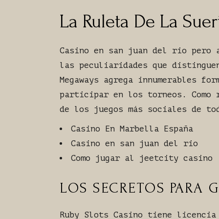
La Ruleta De La Sue
Casino en san juan del rio pero 
las peculiaridades que distingue
Megaways agrega innumerables for
participar en los torneos. Como 
de los juegos más sociales de to
Casino En Marbella España
Casino en san juan del rio
Como jugar al jeetcity casino
LOS SECRETOS PARA 
Ruby Slots Casino tiene licencia