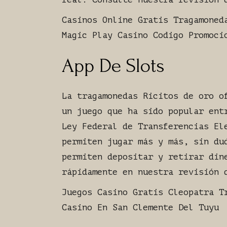
Casinos Online Gratis Tragamoned
Magic Play Casino Codigo Promoci
App De Slots
La tragamonedas Ricitos de oro o
un juego que ha sido popular ent
Ley Federal de Transferencias El
permiten jugar más y más, sin du
permiten depositar y retirar din
rápidamente en nuestra revisión 
Juegos Casino Gratis Cleopatra T
Casino En San Clemente Del Tuyu