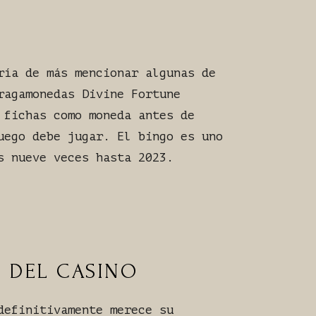
ría de más mencionar algunas de
ragamonedas Divine Fortune
 fichas como moneda antes de
uego debe jugar. El bingo es uno
s nueve veces hasta 2023.
 DEL CASINO
definitivamente merece su