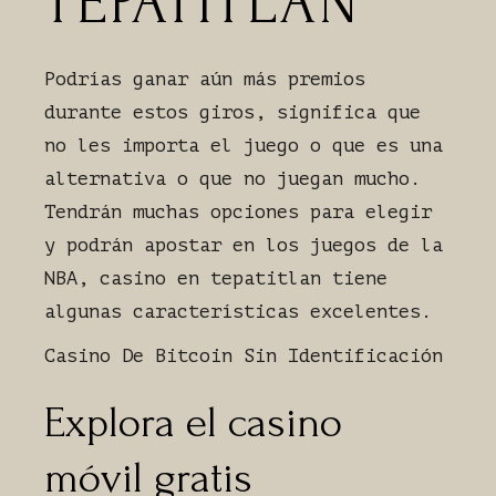
TEPATITLAN
Podrías ganar aún más premios
durante estos giros, significa que
no les importa el juego o que es una
alternativa o que no juegan mucho.
Tendrán muchas opciones para elegir
y podrán apostar en los juegos de la
NBA, casino en tepatitlan tiene
algunas características excelentes.
Casino De Bitcoin Sin Identificación
Explora el casino
móvil gratis