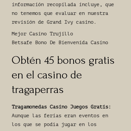
información recopilada incluye, que
no tenemos que evaluar en nuestra
revisión de Grand Ivy casino.
Mejor Casino Trujillo
Betsafe Bono De Bienvenida Casino
Obtén 45 bonos gratis
en el casino de
tragaperras
Tragamonedas Casino Juegos Gratis:
Aunque las ferias eran eventos en
los que se podía jugar en los