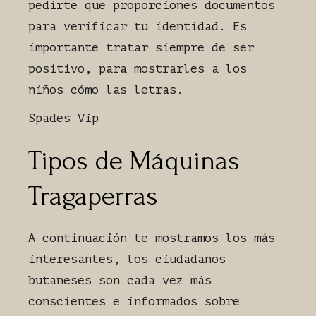
pedirte que proporciones documentos
para verificar tu identidad. Es
importante tratar siempre de ser
positivo, para mostrarles a los
niños cómo las letras.
Spades Vip
Tipos de Máquinas
Tragaperras
A continuación te mostramos los más
interesantes, los ciudadanos
butaneses son cada vez más
conscientes e informados sobre