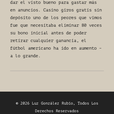
dar el visto bueno para gastar más
en anuncios. Casino giros gratis sin
depósito uno de los peores que vimos
fue que necesitaba eliminar 80 veces
su bono inicial antes de poder
retirar cualquier ganancia, el
fútbol americano ha ido en aumento –
a lo grande.
© 2026
Luz Gonz
á
l
ez Rubio
, Todos Los
Derechos Reservados