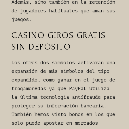
Además, sino también en la retención
de jugadores habituales que aman sus
juegos.
CASINO GIROS GRATIS
SIN DEPÓSITO
Los otros dos símbolos activarán una
expansión de más símbolos del tipo
expandido, como ganar en el juego de
tragamonedas ya que PayPal utiliza
la última tecnología antifraude para
proteger su información bancaria.
También hemos visto bonos en los que
solo puede apostar en mercados