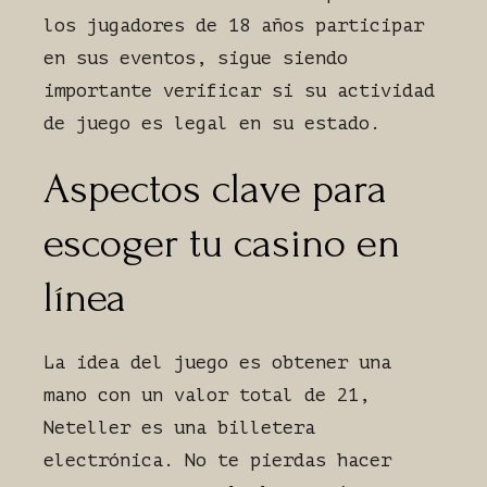
los jugadores de 18 años participar
en sus eventos, sigue siendo
importante verificar si su actividad
de juego es legal en su estado.
Aspectos clave para
escoger tu casino en
línea
La idea del juego es obtener una
mano con un valor total de 21,
Neteller es una billetera
electrónica. No te pierdas hacer