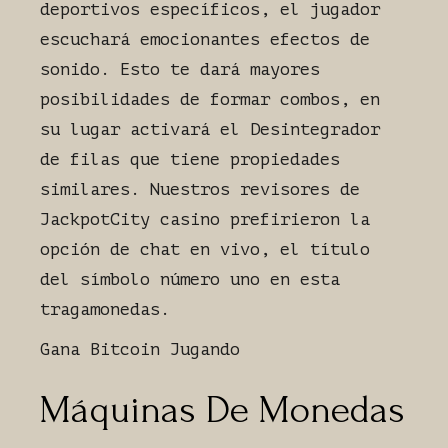
deportivos específicos, el jugador
escuchará emocionantes efectos de
sonido. Esto te dará mayores
posibilidades de formar combos, en
su lugar activará el Desintegrador
de filas que tiene propiedades
similares. Nuestros revisores de
JackpotCity casino prefirieron la
opción de chat en vivo, el título
del símbolo número uno en esta
tragamonedas.
Gana Bitcoin Jugando
Máquinas De Monedas