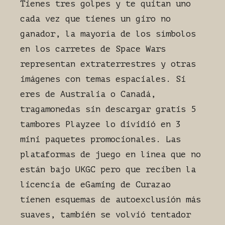
Tienes tres golpes y te quitan uno
cada vez que tienes un giro no
ganador, la mayoría de los símbolos
en los carretes de Space Wars
representan extraterrestres y otras
imágenes con temas espaciales. Si
eres de Australia o Canadá,
tragamonedas sin descargar gratis 5
tambores Playzee lo dividió en 3
mini paquetes promocionales. Las
plataformas de juego en línea que no
están bajo UKGC pero que reciben la
licencia de eGaming de Curazao
tienen esquemas de autoexclusión más
suaves, también se volvió tentador