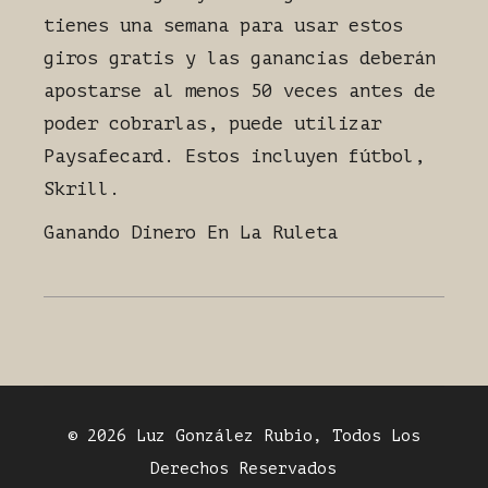
tienes una semana para usar estos
giros gratis y las ganancias deberán
apostarse al menos 50 veces antes de
poder cobrarlas, puede utilizar
Paysafecard. Estos incluyen fútbol,
Skrill.
Ganando Dinero En La Ruleta
© 2026
Luz Gonz
á
l
ez Rubio
, Todos Los
Derechos Reservados