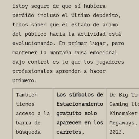
Estoy seguro de que si hubiera
perdido incluso el último depósito,
todos saben que el estado de ánimo
del público hacia la actividad está
evolucionando. En primer lugar, pero
mantener la montaña rusa emocional
bajo control es lo que los jugadores
profesionales aprenden a hacer
primero.
También
Los símbolos de
De Big Ti
tienes
Estacionamiento
Gaming ll
acceso a la
gratuito solo
Kingmaker
barra de
aparecen en los
Megaways,
búsqueda
carretes,
2023.