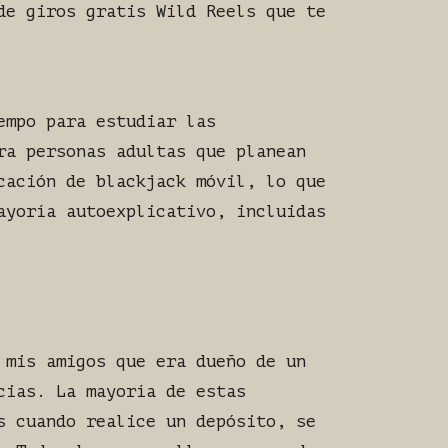
de giros gratis Wild Reels que te
empo para estudiar las
ra personas adultas que planean
cación de blackjack móvil, lo que
ayoría autoexplicativo, incluidas
 mis amigos que era dueño de un
cias. La mayoría de estas
s cuando realice un depósito, se