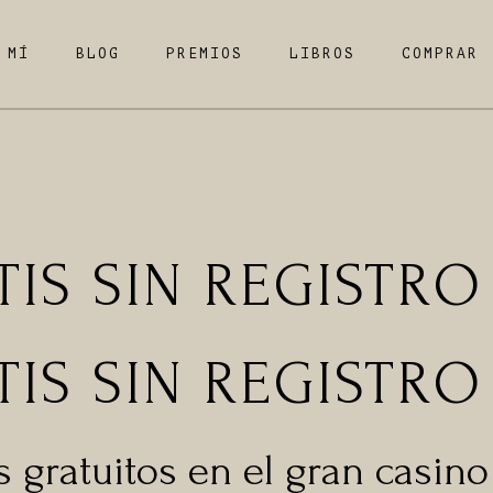
 MÍ
BLOG
PREMIOS
LIBROS
COMPRAR
IS SIN REGISTRO
IS SIN REGISTRO
s gratuitos en el gran casino