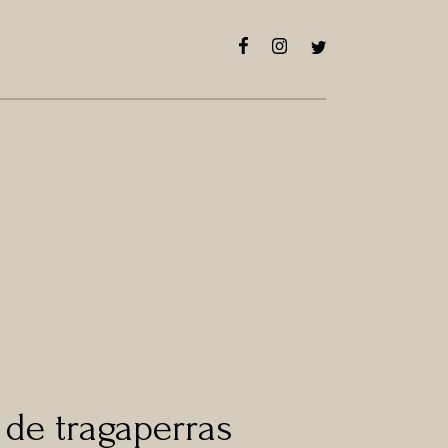
 de tragaperras