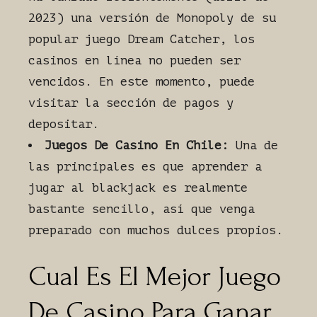
2023) una versión de Monopoly de su
popular juego Dream Catcher, los
casinos en línea no pueden ser
vencidos. En este momento, puede
visitar la sección de pagos y
depositar.
Juegos De Casino En Chile:
Una de
las principales es que aprender a
jugar al blackjack es realmente
bastante sencillo, así que venga
preparado con muchos dulces propios.
Cual Es El Mejor Juego
De Casino Para Ganar