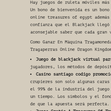
Hay juegos de ruleta móviles más
Un bono de bienvenida es un bono
online treasures of egypt además
confianza que el Blackjack llegó
aconsejable saber que cada gran 
Como Ganar En Máquina Tragamoned
Tragaperras Online Dragon Kingdo
Juego de blackjack virtual par
jugadores, los métodos de depósi
Casino santiago codigo promoci
crupieres son solo algunas caras
el 99% de la industria del juego
un tiempo. Los símbolos y el fon
de que la apuesta será perfecta.