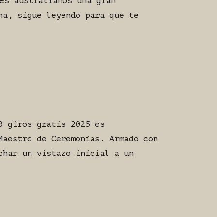
es australianos una gran
ha, sigue leyendo para que te
0 giros gratis 2025 es
Maestro de Ceremonias. Armado con
char un vistazo inicial a un