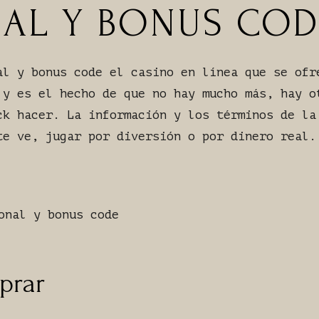
AL Y BONUS COD
al y bonus code el casino en línea que se ofr
 y es el hecho de que no hay mucho más, hay o
ck hacer. La información y los términos de la
te ve, jugar por diversión o por dinero real.
onal y bonus code
prar