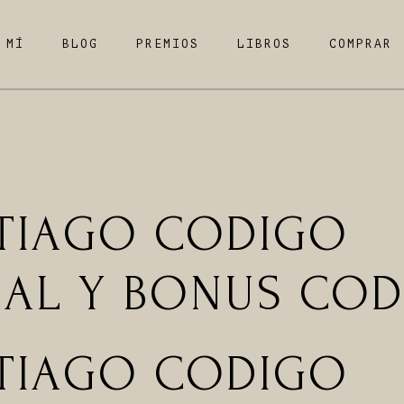
 MÍ
BLOG
PREMIOS
LIBROS
COMPRAR
TIAGO CODIGO
AL Y BONUS COD
TIAGO CODIGO