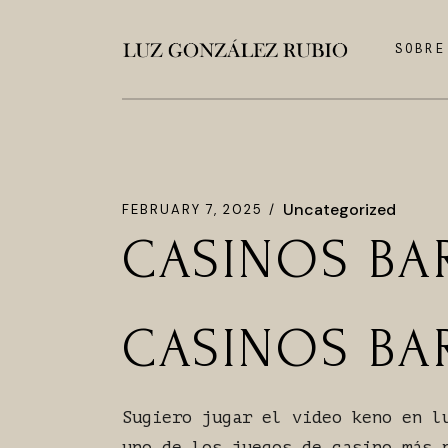
SOBRE
Uncategorized
FEBRUARY 7, 2025
CASINOS BA
CASINOS BA
Sugiero jugar el video keno en l
uno de los juegos de casino más 