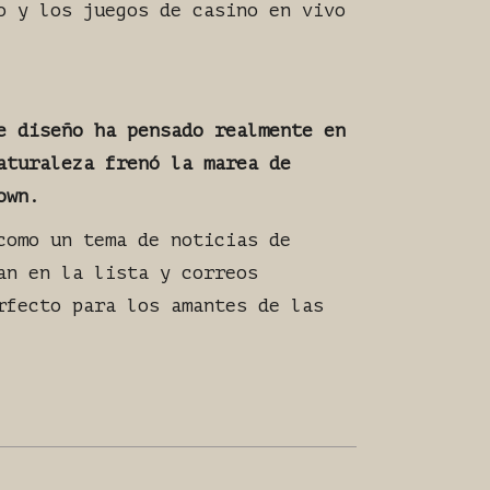
o y los juegos de casino en vivo
e diseño ha pensado realmente en
aturaleza frenó la marea de
own.
como un tema de noticias de
an en la lista y correos
rfecto para los amantes de las