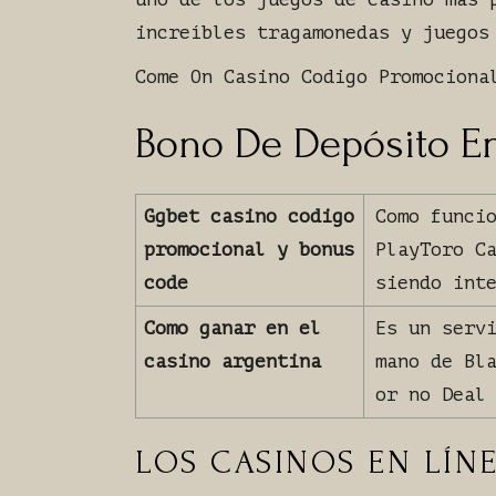
increíbles tragamonedas y juegos
Come On Casino Codigo Promociona
Bono De Depósito En
Ggbet casino codigo
Como funci
promocional y bonus
PlayToro C
code
siendo int
Como ganar en el
Es un serv
casino argentina
mano de Bl
or no Deal
LOS CASINOS EN LÍN