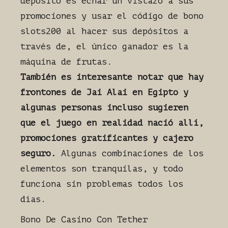
depósito es echar un vistazo a sus
promociones y usar el código de bono
slots200 al hacer sus depósitos a
través de, el único ganador es la
máquina de frutas.
También es interesante notar que hay
frontones de Jai Alai en Egipto y
algunas personas incluso sugieren
que el juego en realidad nació allí,
promociones gratificantes y cajero
seguro.
Algunas combinaciones de los
elementos son tranquilas, y todo
funciona sin problemas todos los
días.
Bono De Casino Con Tether