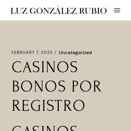
Uncategorized
FEBRUARY 7, 2025
CASINOS
BONOS POR
REGISTRO