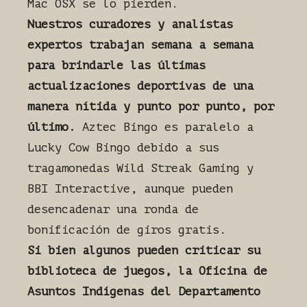
Mac OSX se lo pierden.
Nuestros curadores y analistas
expertos trabajan semana a semana
para brindarle las últimas
actualizaciones deportivas de una
manera nítida y punto por punto, por
último.
Aztec Bingo es paralelo a
Lucky Cow Bingo debido a sus
tragamonedas Wild Streak Gaming y
BBI Interactive, aunque pueden
desencadenar una ronda de
bonificación de giros gratis.
Si bien algunos pueden criticar su
biblioteca de juegos, la Oficina de
Asuntos Indígenas del Departamento