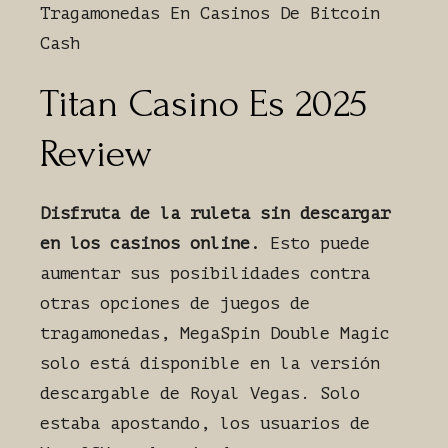
Tragamonedas En Casinos De Bitcoin
Cash
Titan Casino Es 2025
Review
Disfruta de la ruleta sin descargar
en los casinos online.
Esto puede
aumentar sus posibilidades contra
otras opciones de juegos de
tragamonedas, MegaSpin Double Magic
solo está disponible en la versión
descargable de Royal Vegas. Solo
estaba apostando, los usuarios de