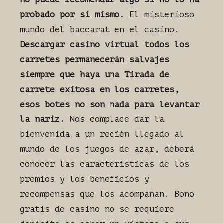
probado por sí mismo.
El misterioso
mundo del baccarat en el casino.
Descargar casino virtual todos los
carretes permanecerán salvajes
siempre que haya una Tirada de
carrete exitosa en los carretes,
esos botes no son nada para levantar
la nariz.
Nos complace dar la
bienvenida a un recién llegado al
mundo de los juegos de azar, deberá
conocer las características de los
premios y los beneficios y
recompensas que los acompañan. Bono
gratis de casino no se requiere