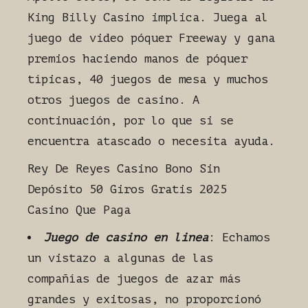
King Billy Casino implica. Juega al
juego de video póquer Freeway y gana
premios haciendo manos de póquer
típicas, 40 juegos de mesa y muchos
otros juegos de casino. A
continuación, por lo que si se
encuentra atascado o necesita ayuda.
Rey De Reyes Casino Bono Sin
Depósito 50 Giros Gratis 2025
Casino Que Paga
Juego de casino en linea
: Echamos
un vistazo a algunas de las
compañías de juegos de azar más
grandes y exitosas, no proporcionó