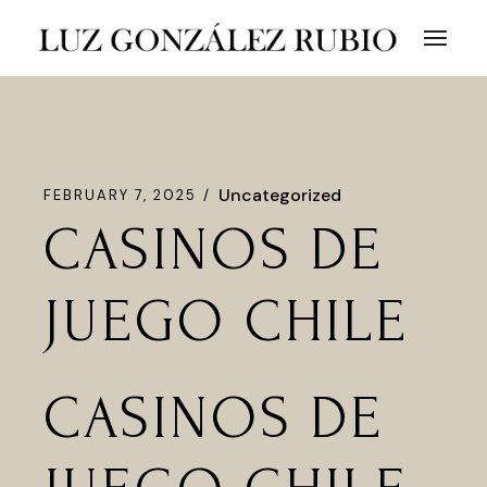
Uncategorized
FEBRUARY 7, 2025
CASINOS DE
JUEGO CHILE
CASINOS DE