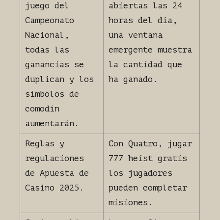
juego del
abiertas las 24
Campeonato
horas del día,
Nacional,
una ventana
todas las
emergente muestra
ganancias se
la cantidad que
duplican y los
ha ganado.
símbolos de
comodín
aumentarán.
Reglas y
Con Quatro, jugar
regulaciones
777 heist gratis
de Apuesta de
los jugadores
Casino 2025.
pueden completar
misiones.