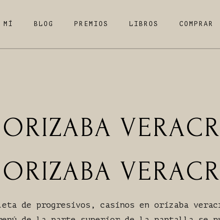
 MÍ
BLOG
PREMIOS
LIBROS
COMPRAR
 ORIZABA VERAC
 ORIZABA VERAC
leta de progresivos, casinos en orizaba verac
menú de la parte superior de la pantalla se p