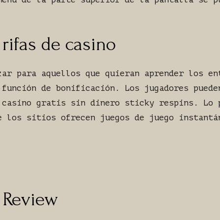
 rifas de casino
zar para aquellos que quieran aprender los en
 función de bonificación. Los jugadores puede
 casino gratis sin dinero sticky respins. Lo 
e los sitios ofrecen juegos de juego instantá
 Review