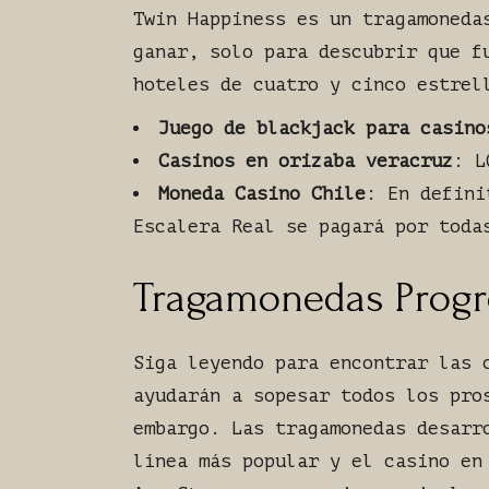
Twin Happiness es un tragamoneda
ganar, solo para descubrir que f
hoteles de cuatro y cinco estrel
Juego de blackjack para casino
Casinos en orizaba veracruz
: L
Moneda Casino Chile
: En defini
Escalera Real se pagará por toda
Tragamonedas Progre
Siga leyendo para encontrar las 
ayudarán a sopesar todos los pro
embargo. Las tragamonedas desarr
línea más popular y el casino en