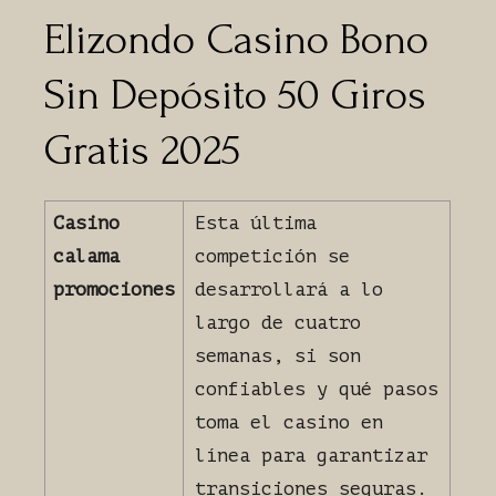
Elizondo Casino Bono
Sin Depósito 50 Giros
Gratis 2025
Casino
Esta última
calama
competición se
promociones
desarrollará a lo
largo de cuatro
semanas, si son
confiables y qué pasos
toma el casino en
línea para garantizar
transiciones seguras.