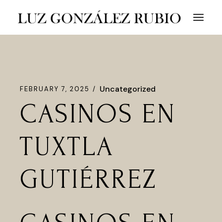
Uncategorized
FEBRUARY 7, 2025
CASINOS EN
TUXTLA
GUTIÉRREZ