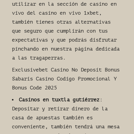
utilizar en la sección de casino en
vivo del casino en vivo 1xbet,
también tienes otras alternativas
que seguro que cumplirán con tus
expectativas y que podrás disfrutar
pinchando en nuestra página dedicada
a las tragaperras.
Exclusivebet Casino No Deposit Bonus
Sabaris Casino Codigo Promocional Y
Bonus Code 2025
Casinos en tuxtla gutiérrez
:
Depositar y retirar dinero de la
casa de apuestas también es
conveniente, también tendrá una mesa