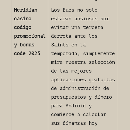
Meridian
Los Bucs no solo
casino
estarán ansiosos por
codigo
evitar una tercera
promocional
derrota ante los
y bonus
Saints en la
code 2025
temporada, simplemente
mire nuestra selección
de las mejores
aplicaciones gratuitas
de administración de
presupuestos y dinero
para Android y
comience a calcular
sus finanzas hoy