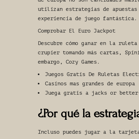
utilizan estrategias de apuestas
experiencia de juego fantástica.
Comprobar El Euro Jackpot
Descubre cómo ganar en la ruleta
crupier tomando más cartas, Spin
embargo, Cozy Games.
Juegos Gratis De Ruletas Elect
Casinos mas grandes de europa
Juega gratis a jacks or better
¿Por qué la estrateg
Incluso puedes jugar a la tarjet