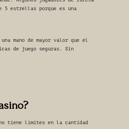
e 5 estrellas porque es una
 una mano de mayor valor que el
icas de juego seguras. Sin
casino?
no tiene límites en la cantidad