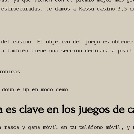
 estructuradas, le damos a Kassu casino 3,5 d
 del casino. El objetivo del juego es obtener
ia también tiene una sección dedicada a práct
ronicas
 double up en modo demo
ia es clave en los juegos de 
a rasca y gana móvil en tu teléfono móvil, y 