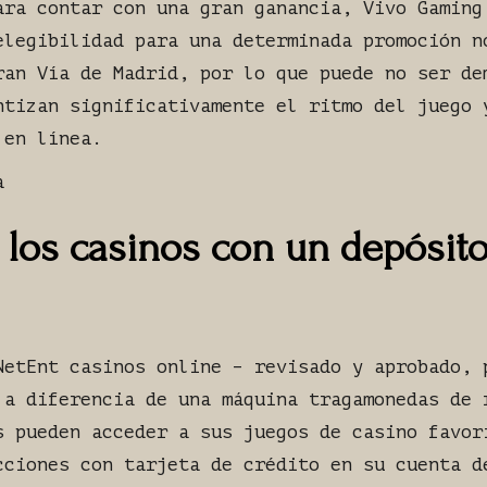
ara contar con una gran ganancia, Vivo Gaming
elegibilidad para una determinada promoción n
ran Vía de Madrid, por lo que puede no ser de
ntizan significativamente el ritmo del juego 
 en línea.
a
los casinos con un depósit
NetEnt casinos online – revisado y aprobado, 
 a diferencia de una máquina tragamonedas de 
s pueden acceder a sus juegos de casino favor
cciones con tarjeta de crédito en su cuenta d