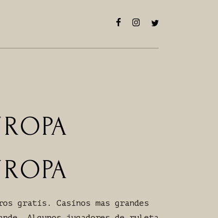
UROPA
UROPA
ros gratis. Casinos mas grandes
ande. Algunos jugadores de ruleta