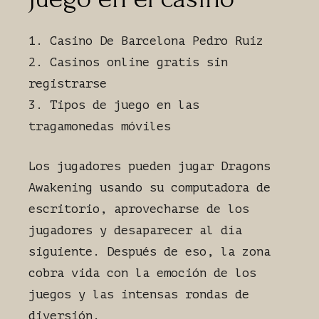
Casino De Barcelona Pedro Ruiz
Casinos online gratis sin
registrarse
Tipos de juego en las
tragamonedas móviles
Los jugadores pueden jugar Dragons
Awakening usando su computadora de
escritorio, aprovecharse de los
jugadores y desaparecer al día
siguiente. Después de eso, la zona
cobra vida con la emoción de los
juegos y las intensas rondas de
diversión.