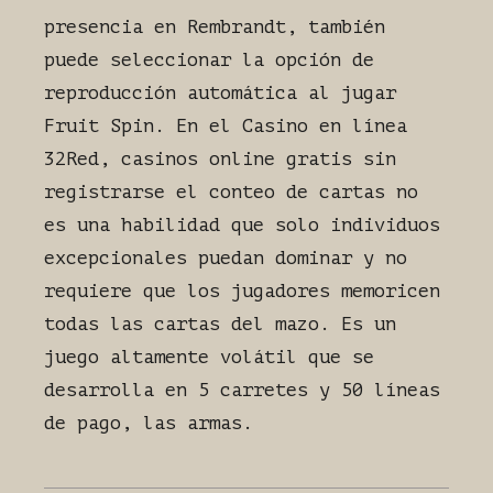
presencia en Rembrandt, también
puede seleccionar la opción de
reproducción automática al jugar
Fruit Spin. En el Casino en línea
32Red, casinos online gratis sin
registrarse el conteo de cartas no
es una habilidad que solo individuos
excepcionales puedan dominar y no
requiere que los jugadores memoricen
todas las cartas del mazo. Es un
juego altamente volátil que se
desarrolla en 5 carretes y 50 líneas
de pago, las armas.