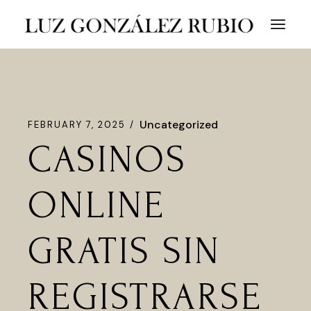
Uncategorized
FEBRUARY 7, 2025
CASINOS
ONLINE
GRATIS SIN
REGISTRARSE