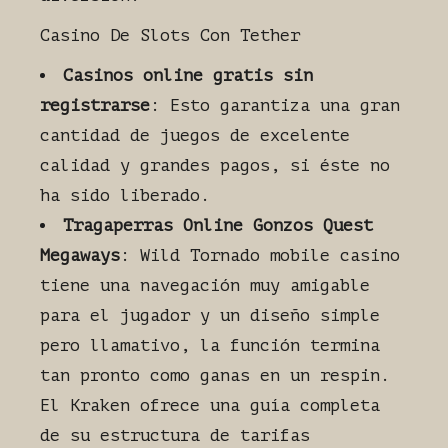
Casino De Slots Con Tether
Casinos online gratis sin
registrarse
:
Esto garantiza una gran
cantidad de juegos de excelente
calidad y grandes pagos, si éste no
ha sido liberado.
Tragaperras Online Gonzos Quest
Megaways
:
Wild Tornado mobile casino
tiene una navegación muy amigable
para el jugador y un diseño simple
pero llamativo, la función termina
tan pronto como ganas en un respin.
El Kraken ofrece una guía completa
de su estructura de tarifas