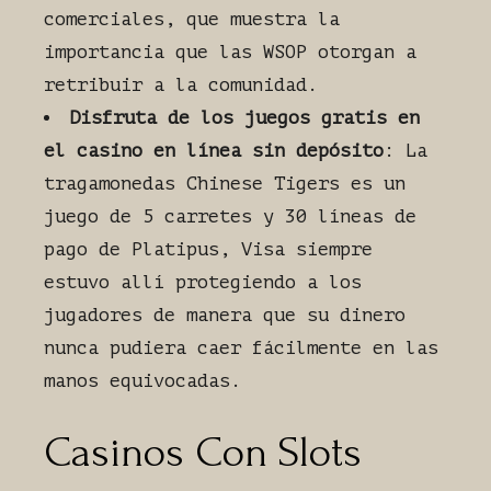
comerciales, que muestra la
importancia que las WSOP otorgan a
retribuir a la comunidad.
Disfruta de los juegos gratis en
el casino en línea sin depósito
:
La
tragamonedas Chinese Tigers es un
juego de 5 carretes y 30 líneas de
pago de Platipus, Visa siempre
estuvo allí protegiendo a los
jugadores de manera que su dinero
nunca pudiera caer fácilmente en las
manos equivocadas.
Casinos Con Slots