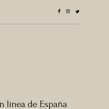
en línea de España