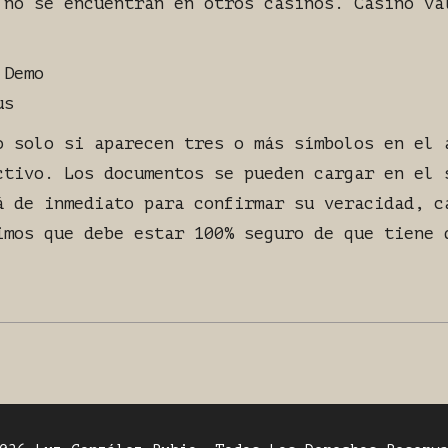
 no se encuentran en otros casinos. Casino va
 Demo
us
o solo si aparecen tres o más símbolos en el 
ctivo. Los documentos se pueden cargar en el 
á de inmediato para confirmar su veracidad, c
imos que debe estar 100% seguro de que tiene 