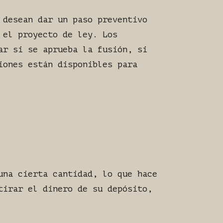
 desean dar un paso preventivo
 el proyecto de ley. Los
ar si se aprueba la fusión, si
iones están disponibles para
una cierta cantidad, lo que hace
tirar el dinero de su depósito,