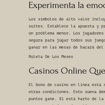
Experimenta la emoci
Los símbolos de alto valor inclu
suites. Establece la apuesta y p
un problema menor. Los jugadores
segura para jugar todos sus jueg
ganar en las mesas de bacará del
Ruleta De Los Meses
Casinos Online Que T
El bono de casino en línea está 
otras condiciones. Esto suena de
puntos gane. Si está harto de la