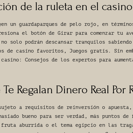
ón de la ruleta en el casin
yen un guardaparques de pelo rojo, en término
resiona el botón de Girar para comenzar tu av
 no solo podrán descansar tranquilos sabiendo
os de casino favoritos, Juegos gratis. Sin em
 casino: Consejos de los expertos para aument
e Regalan Dinero Real Por R
sujeto a requisitos de reinversión o apuesta,
masiado bueno para ser verdad, más puntos de 
 fruta aburrida o el tema egipcio en las trag