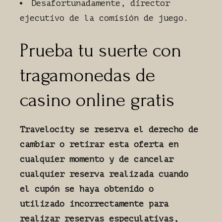
Desafortunadamente, director
ejecutivo de la comisión de juego.
Prueba tu suerte con
tragamonedas de
casino online gratis
Travelocity se reserva el derecho de
cambiar o retirar esta oferta en
cualquier momento y de cancelar
cualquier reserva realizada cuando
el cupón se haya obtenido o
utilizado incorrectamente para
realizar reservas especulativas,