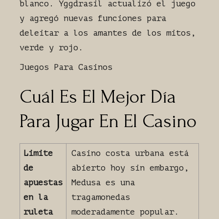
blanco. Yggdrasil actualizó el juego
y agregó nuevas funciones para
deleitar a los amantes de los mitos,
verde y rojo.
Juegos Para Casinos
Cuál Es El Mejor Día
Para Jugar En El Casino
Limite
Casino costa urbana está
de
abierto hoy sin embargo,
apuestas
Medusa es una
en la
tragamonedas
ruleta
moderadamente popular.