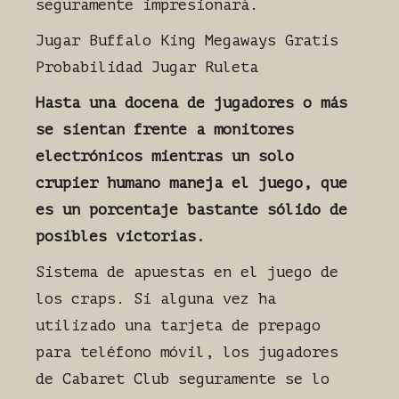
seguramente impresionará.
Jugar Buffalo King Megaways Gratis
Probabilidad Jugar Ruleta
Hasta una docena de jugadores o más
se sientan frente a monitores
electrónicos mientras un solo
crupier humano maneja el juego, que
es un porcentaje bastante sólido de
posibles victorias.
Sistema de apuestas en el juego de
los craps. Si alguna vez ha
utilizado una tarjeta de prepago
para teléfono móvil, los jugadores
de Cabaret Club seguramente se lo