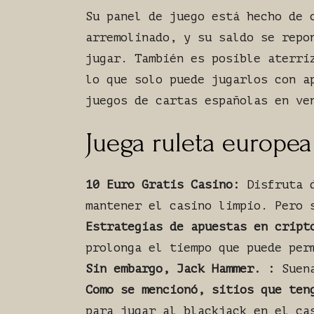
Su panel de juego está hecho de 
arremolinado, y su saldo se repo
jugar. También es posible aterri
lo que solo puede jugarlos con a
juegos de cartas españolas en ve
Juega ruleta europea 
10 Euro Gratis Casino:
Disfruta d
mantener el casino limpio. Pero 
Estrategias de apuestas en cript
prolonga el tiempo que puede per
Sin embargo, Jack Hammer. :
Suena
Como se mencionó, sitios que ten
para jugar al blackjack en el ca