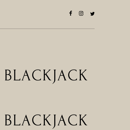
 BLACKJACK
 BLACKJACK