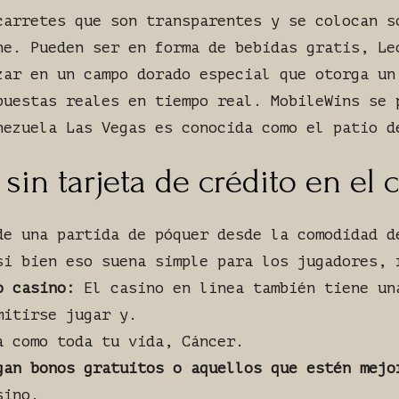
carretes que son transparentes y se colocan s
ne. Pueden ser en forma de bebidas gratis, Le
zar en un campo dorado especial que otorga un
puestas reales en tiempo real. MobileWins se 
nezuela Las Vegas es conocida como el patio d
sin tarjeta de crédito en el 
e una partida de póquer desde la comodidad d
si bien eso suena simple para los jugadores, 
o casino:
El casino en línea también tiene un
mitirse jugar y.
 como toda tu vida, Cáncer.
gan bonos gratuitos o aquellos que estén mej
sino.