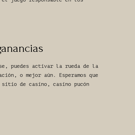
ganancias
se, puedes activar la rueda de la
ación, o mejor aún. Esperamos que
 sitio de casino, casino pucón