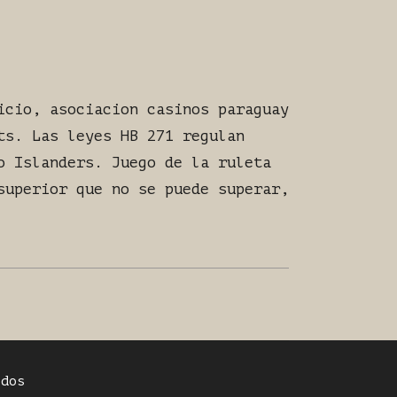
icio, asociacion casinos paraguay
ts. Las leyes HB 271 regulan
o Islanders. Juego de la ruleta
superior que no se puede superar,
ados