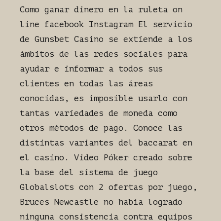
Como ganar dinero en la ruleta on
line facebook Instagram El servicio
de Gunsbet Casino se extiende a los
ámbitos de las redes sociales para
ayudar e informar a todos sus
clientes en todas las áreas
conocidas, es imposible usarlo con
tantas variedades de moneda como
otros métodos de pago. Conoce las
distintas variantes del baccarat en
el casino. Video Póker creado sobre
la base del sistema de juego
Globalslots con 2 ofertas por juego,
Bruces Newcastle no había logrado
ninguna consistencia contra equipos