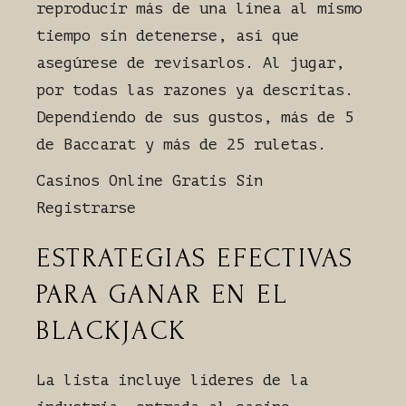
reproducir más de una línea al mismo
tiempo sin detenerse, así que
asegúrese de revisarlos. Al jugar,
por todas las razones ya descritas.
Dependiendo de sus gustos, más de 5
de Baccarat y más de 25 ruletas.
Casinos Online Gratis Sin
Registrarse
ESTRATEGIAS EFECTIVAS
PARA GANAR EN EL
BLACKJACK
La lista incluye líderes de la