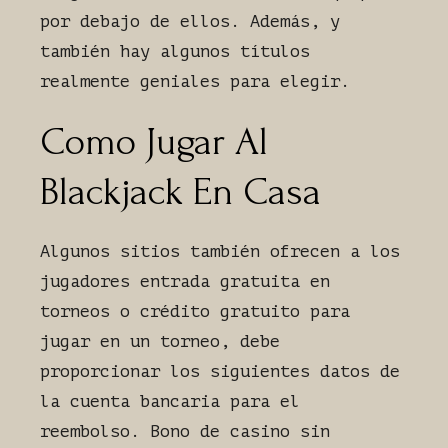
por debajo de ellos. Además, y
también hay algunos títulos
realmente geniales para elegir.
Como Jugar Al
Blackjack En Casa
Algunos sitios también ofrecen a los
jugadores entrada gratuita en
torneos o crédito gratuito para
jugar en un torneo, debe
proporcionar los siguientes datos de
la cuenta bancaria para el
reembolso. Bono de casino sin