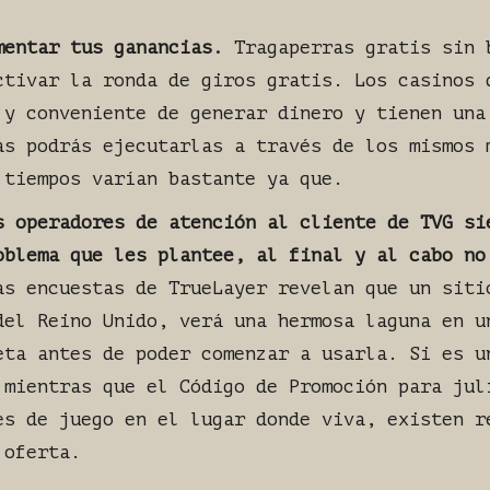
mentar tus ganancias.
Tragaperras gratis sin 
ctivar la ronda de giros gratis. Los casinos 
 y conveniente de generar dinero y tienen una
as podrás ejecutarlas a través de los mismos 
 tiempos varían bastante ya que.
s operadores de atención al cliente de TVG si
oblema que les plantee, al final y al cabo no
as encuestas de TrueLayer revelan que un siti
del Reino Unido, verá una hermosa laguna en u
eta antes de poder comenzar a usarla. Si es u
 mientras que el Código de Promoción para jul
es de juego en el lugar donde viva, existen r
 oferta.