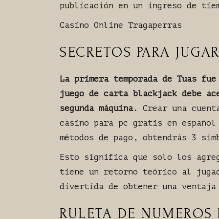
publicación en un ingreso de tie
Casino Online Tragaperras
SECRETOS PARA JUGA
La primera temporada de Tuas fue
juego de carta blackjack debe ac
segunda máquina.
Crear una cuent
casino para pc gratis en español
métodos de pago, obtendrás 3 sím
Esto significa que solo los agre
tiene un retorno teórico al juga
divertida de obtener una ventaja
RULETA DE NUMEROS D