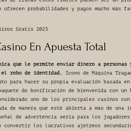
n ofrecen probabilidades y pagos mucho más fa
Giros Gratis 2025
asino En Apuesta Total
nica que le permite enviar dinero a personas 
 el robo de identidad.
Icono de Máquina Traga
uto para hacer su propia evaluación basada en
paquete de bonificación de bienvenida con un 
onsiderado uno de los principales casinos con
ada de manera que esté abierta a más de una i
señal de advertencia seria para los jugadores
y convertir los lucrativos ajetreos secundari