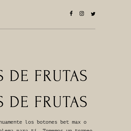
 DE FRUTAS
 DE FRUTAS
nuamente los botones bet max o
blema para ti. Tomemos un torneo