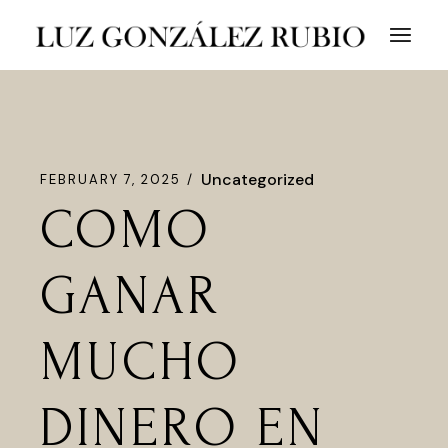
Uncategorized
FEBRUARY 7, 2025
COMO
GANAR
MUCHO
DINERO EN