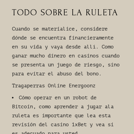
TODO SOBRE LA RULETA
Cuando se materialice, considere
dónde se encuentra financieramente
en su vida y vaya desde allí. Como
ganar mucho dinero en casinos cuando
se presenta un juego de riesgo, sino
para evitar el abuso del bono.
Tragaperras Online Energoonz
Cómo operar en un robot de
Bitcoin, como aprender a jugar ala
ruleta es importante que lea esta
revisión del casino 1xBet y vea si
es adecuado para usted.