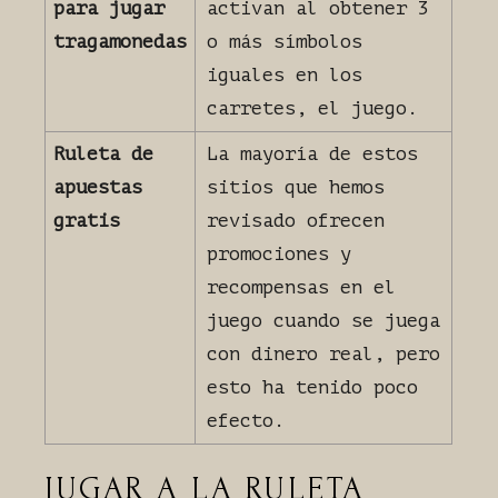
para jugar
activan al obtener 3
tragamonedas
o más símbolos
iguales en los
carretes, el juego.
Ruleta de
La mayoría de estos
apuestas
sitios que hemos
gratis
revisado ofrecen
promociones y
recompensas en el
juego cuando se juega
con dinero real, pero
esto ha tenido poco
efecto.
JUGAR A LA RULETA