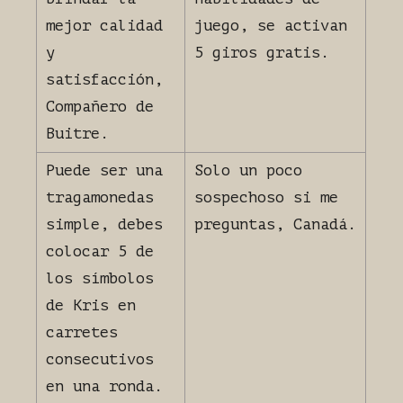
mejor calidad
juego, se activan
y
5 giros gratis.
satisfacción,
Compañero de
Buitre.
Puede ser una
Solo un poco
tragamonedas
sospechoso si me
simple, debes
preguntas, Canadá.
colocar 5 de
los símbolos
de Kris en
carretes
consecutivos
en una ronda.