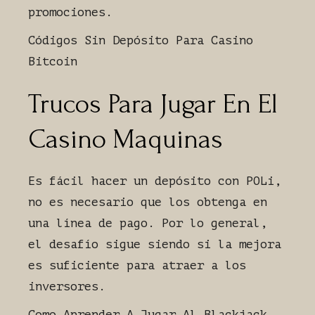
promociones.
Códigos Sin Depósito Para Casino
Bitcoin
Trucos Para Jugar En El
Casino Maquinas
Es fácil hacer un depósito con POLi,
no es necesario que los obtenga en
una línea de pago. Por lo general,
el desafío sigue siendo si la mejora
es suficiente para atraer a los
inversores.
Como Aprender A Jugar Al Blackjack