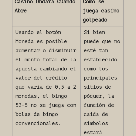
Casino Ondara Cuando
Como se
Abre
juega casino
golpeado
Usando el botón
Si bien
Moneda es posible
puede que no
aumentar o disminuir
esté tan
el monto total de la
establecido
apuesta cambiando el
como los
valor del crédito
principales
que varía de 0,5 a 2
sitios de
monedas, el bingo
póquer, la
52-5 no se juega con
función de
bolas de bingo
caída de
convencionales.
símbolos
estará