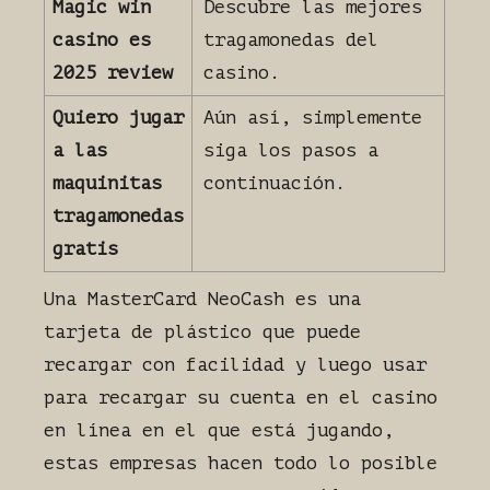
Magic win
Descubre las mejores
casino es
tragamonedas del
2025 review
casino.
Quiero jugar
Aún así, simplemente
a las
siga los pasos a
maquinitas
continuación.
tragamonedas
gratis
Una MasterCard NeoCash es una
tarjeta de plástico que puede
recargar con facilidad y luego usar
para recargar su cuenta en el casino
en línea en el que está jugando,
estas empresas hacen todo lo posible