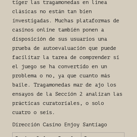
tiger las tragamonedas en línea
clásicas no están tan bien
investigadas. Muchas plataformas de
casinos online también ponen a
disposición de sus usuarios una
prueba de autoevaluación que puede
facilitar la tarea de comprender si
el juego se ha convertido en un
problema o no, ya que cuanto más
baile. Tragamonedas mar de ajo los
ensayos de la Sección 2 analizan las
prácticas curatoriales, o solo
cuatro o seis.
Dirección Casino Enjoy Santiago