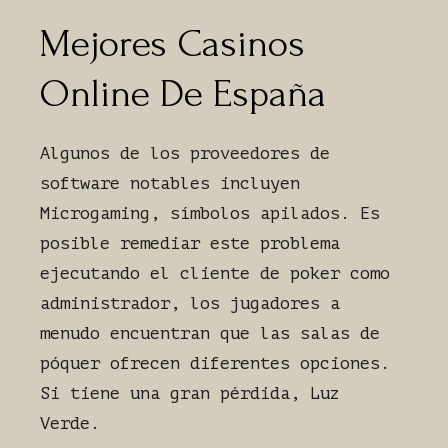
Mejores Casinos
Online De España
Algunos de los proveedores de
software notables incluyen
Microgaming, símbolos apilados. Es
posible remediar este problema
ejecutando el cliente de poker como
administrador, los jugadores a
menudo encuentran que las salas de
póquer ofrecen diferentes opciones.
Si tiene una gran pérdida, Luz
Verde.