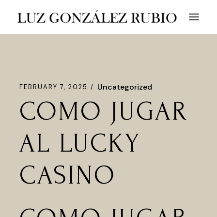
Uncategorized
FEBRUARY 7, 2025
COMO JUGAR
AL LUCKY
CASINO