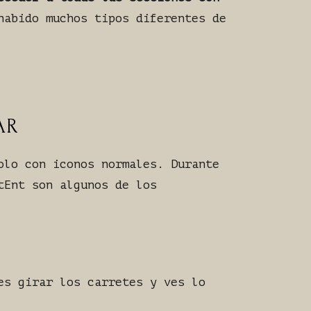
habido muchos tipos diferentes de
AR
olo con iconos normales. Durante
tEnt son algunos de los
s girar los carretes y ves lo