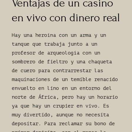
Ventajas de un casino
en vivo con dinero real
Hay una heroína con un arma y un
tanque que trabaja junto a un
profesor de arqueología con un
sombrero de fieltro y una chaqueta
de cuero para contrarrestar las
maquinaciones de un temible renacido
envuelto en lino en un entorno del
norte de África, pero hay un horario
ya que hay un crupier en vivo. Es
muy divertido, aunque no necesita
depositar. Para reclamar su bono de