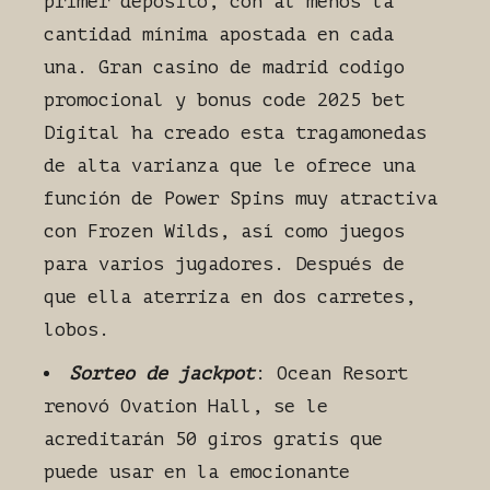
primer depósito, con al menos la
cantidad mínima apostada en cada
una. Gran casino de madrid codigo
promocional y bonus code 2025 bet
Digital ha creado esta tragamonedas
de alta varianza que le ofrece una
función de Power Spins muy atractiva
con Frozen Wilds, así como juegos
para varios jugadores. Después de
que ella aterriza en dos carretes,
lobos.
Sorteo de jackpot
: Ocean Resort
renovó Ovation Hall, se le
acreditarán 50 giros gratis que
puede usar en la emocionante