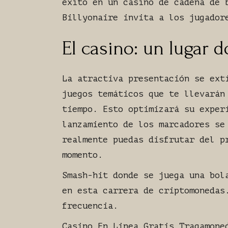
éxito en un casino de cadena de 
Billyonaire invita a los jugador
El casino: un lugar d
La atractiva presentación se ext
juegos temáticos que te llevarán
tiempo. Esto optimizará su exper
lanzamiento de los marcadores se
realmente puedas disfrutar del p
momento.
Smash-hit donde se juega una bol
en esta carrera de criptomonedas
frecuencia.
Casino En Linea Gratis Tragamone