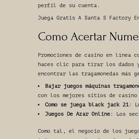
perfil de su cuenta.
Juega Gratis A Santa S Factory E
Como Acertar Numer
Promociones de casino en línea c
haces clic para tirar los dados 
encontrar las tragamonedas más g
Bajar juegos máquinas tragamon
con los mejores sitios de casino
Como se juega black jack 21
: L
Juegos De Azar Online
: Los sec
Como tal, el negocio de los jueg