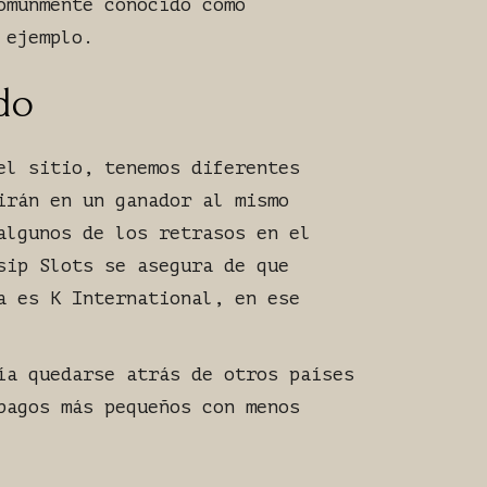
omúnmente conocido como
 ejemplo.
ado
el sitio, tenemos diferentes
irán en un ganador al mismo
algunos de los retrasos en el
sip Slots se asegura de que
a es K International, en ese
ía quedarse atrás de otros países
pagos más pequeños con menos