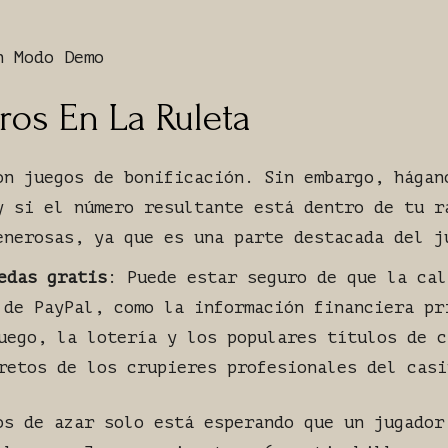
n Modo Demo
os En La Ruleta
on juegos de bonificación. Sin embargo, hágan
y si el número resultante está dentro de tu r
enerosas, ya que es una parte destacada del j
edas gratis
: Puede estar seguro de que la cal
 de PayPal, como la información financiera pr
uego, la lotería y los populares títulos de c
retos de los crupieres profesionales del casi
os de azar solo está esperando que un jugador