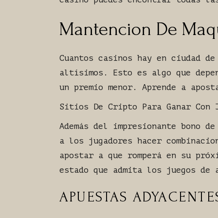
Mantencion De Maq
Cuantos casinos hay en ciudad de
altísimos. Esto es algo que depe
un premio menor.
Aprende a apost
Sitios De Cripto Para Ganar Con 
Además del impresionante bono de
a los jugadores hacer combinacio
apostar a que romperá en su próx
estado que admita los juegos de 
APUESTAS ADYACENTE