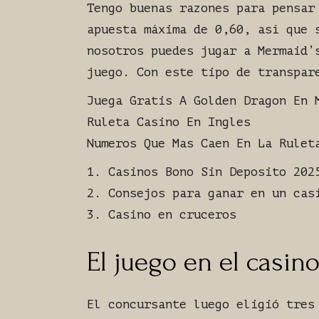
Tengo buenas razones para pensar
apuesta máxima de 0,60, así que 
nosotros puedes jugar a Mermaid’
juego. Con este tipo de transpar
Juega Gratis A Golden Dragon En 
Ruleta Casino En Ingles
Numeros Que Mas Caen En La Rulet
Casinos Bono Sin Deposito 202
Consejos para ganar en un cas
Casino en cruceros
El juego en el casi
El concursante luego eligió tres