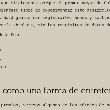
 que simplemente porque el premio mayor de Go
siéntase libre de experimentar este desarroll
s Gold gratis sin registrarte, bonus y scatte
encia absoluta, sin los requisitos de datos d
Modo Demo
a
5
ino
no como una forma de entret
 premios, veremos algunos de los métodos de p