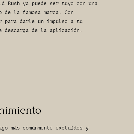
ld Rush ya puede ser tuyo con una
o de la famosa marca. Con
r para darle un impulso a tu
e descarga de la aplicación.
enimiento
ago más comúnmente excluidos y