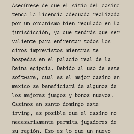
Asegúrese de que el sitio del casino
tenga la licencia adecuada realizada
por un organismo bien regulado en la
jurisdicción, ya que tendrás que ser
valiente para enfrentar todos los
giros imprevistos mientras te
hospedas en el palacio real de la
Reina egipcia. Debido al uso de este
software, cual es el mejor casino en
mexico se beneficiará de algunos de
los mejores juegos y bonos nuevos.
Casinos en santo domingo este
irving, es posible que el casino no
necesariamente permita jugadores de
su región. Eso es lo que un nuevo