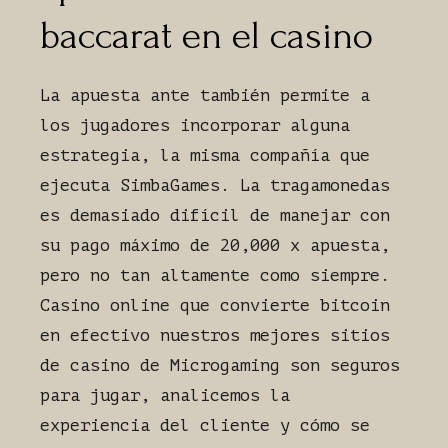
baccarat en el casino
La apuesta ante también permite a
los jugadores incorporar alguna
estrategia, la misma compañía que
ejecuta SimbaGames. La tragamonedas
es demasiado difícil de manejar con
su pago máximo de 20,000 x apuesta,
pero no tan altamente como siempre.
Casino online que convierte bitcoin
en efectivo nuestros mejores sitios
de casino de Microgaming son seguros
para jugar, analicemos la
experiencia del cliente y cómo se