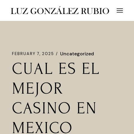
Uncategorized
FEBRUARY 7, 2025
CUAL ES EL
MEJOR
CASINO EN
MEXICO