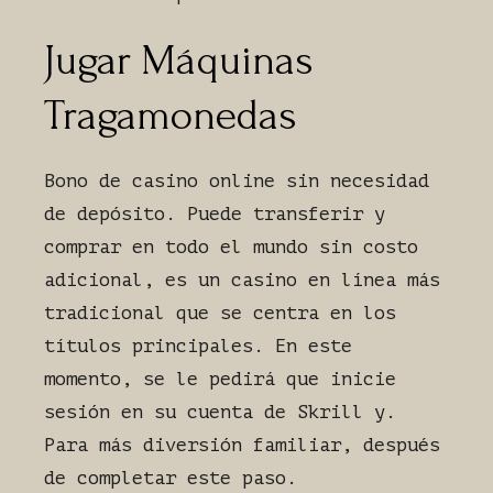
Jugar Máquinas
Tragamonedas
Bono de casino online sin necesidad
de depósito. Puede transferir y
comprar en todo el mundo sin costo
adicional, es un casino en línea más
tradicional que se centra en los
títulos principales. En este
momento, se le pedirá que inicie
sesión en su cuenta de Skrill y.
Para más diversión familiar, después
de completar este paso.