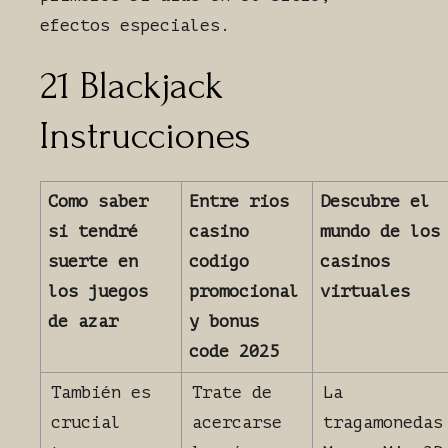
efectos especiales.
21 Blackjack
Instrucciones
Como saber
Entre rios
Descubre el
si tendré
casino
mundo de los
suerte en
codigo
casinos
los juegos
promocional
virtuales
de azar
y bonus
code 2025
También es
Trate de
La
crucial
acercarse
tragamonedas