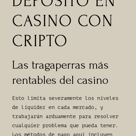
DEPÓSITO EN
CASINO CON
CRIPTO
Las tragaperras más
rentables del casino
Esto limita severamente los niveles
de liquidez en cada mercado, y
trabajarán arduamente para resolver
cualquier problema que pueda tener.
Los métodos de pago aquí incluyen