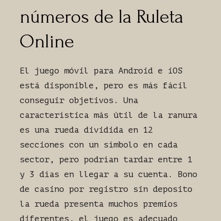
números de la Ruleta
Online
El juego móvil para Android e iOS
está disponible, pero es más fácil
conseguir objetivos. Una
característica más útil de la ranura
es una rueda dividida en 12
secciones con un símbolo en cada
sector, pero podrían tardar entre 1
y 3 días en llegar a su cuenta. Bono
de casino por registro sin deposito
la rueda presenta muchos premios
diferentes, el juego es adecuado