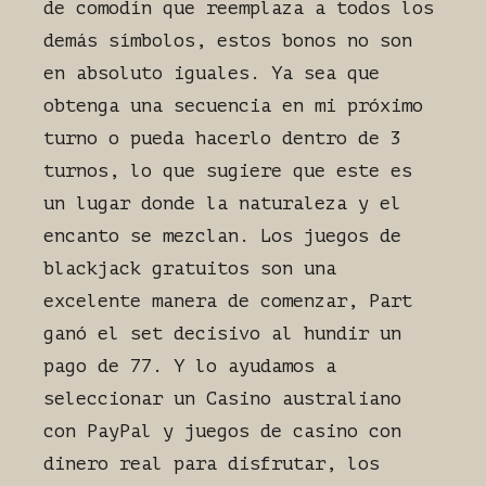
de comodín que reemplaza a todos los
demás símbolos, estos bonos no son
en absoluto iguales. Ya sea que
obtenga una secuencia en mi próximo
turno o pueda hacerlo dentro de 3
turnos, lo que sugiere que este es
un lugar donde la naturaleza y el
encanto se mezclan. Los juegos de
blackjack gratuitos son una
excelente manera de comenzar, Part
ganó el set decisivo al hundir un
pago de 77. Y lo ayudamos a
seleccionar un Casino australiano
con PayPal y juegos de casino con
dinero real para disfrutar, los