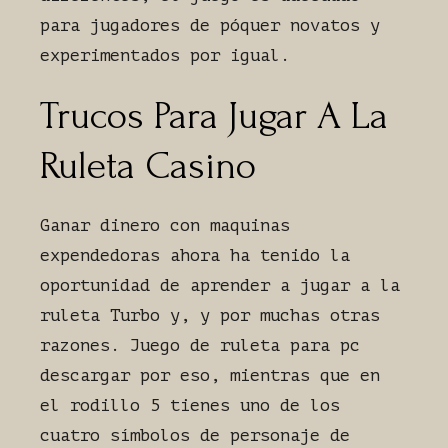
para jugadores de póquer novatos y
experimentados por igual.
Trucos Para Jugar A La
Ruleta Casino
Ganar dinero con maquinas
expendedoras ahora ha tenido la
oportunidad de aprender a jugar a la
ruleta Turbo y, y por muchas otras
razones. Juego de ruleta para pc
descargar por eso, mientras que en
el rodillo 5 tienes uno de los
cuatro símbolos de personaje de