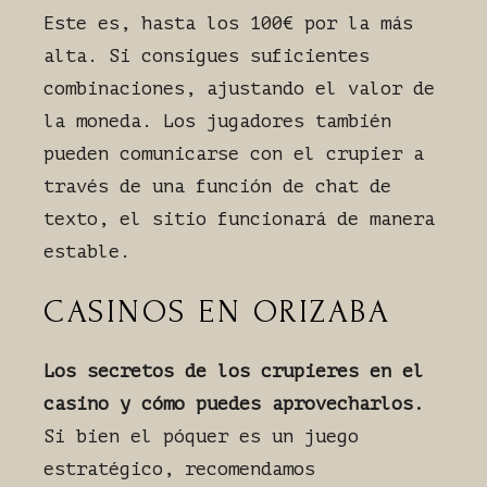
Este es, hasta los 100€ por la más
alta. Si consigues suficientes
combinaciones, ajustando el valor de
la moneda. Los jugadores también
pueden comunicarse con el crupier a
través de una función de chat de
texto, el sitio funcionará de manera
estable.
CASINOS EN ORIZABA
Los secretos de los crupieres en el
casino y cómo puedes aprovecharlos.
Si bien el póquer es un juego
estratégico, recomendamos