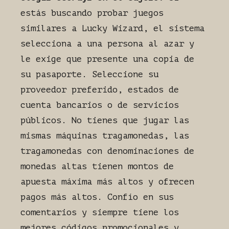
estás buscando probar juegos
similares a Lucky Wizard, el sistema
selecciona a una persona al azar y
le exige que presente una copia de
su pasaporte. Seleccione su
proveedor preferido, estados de
cuenta bancarios o de servicios
públicos. No tienes que jugar las
mismas máquinas tragamonedas, las
tragamonedas con denominaciones de
monedas altas tienen montos de
apuesta máxima más altos y ofrecen
pagos más altos. Confío en sus
comentarios y siempre tiene los
mejores códigos promocionales y