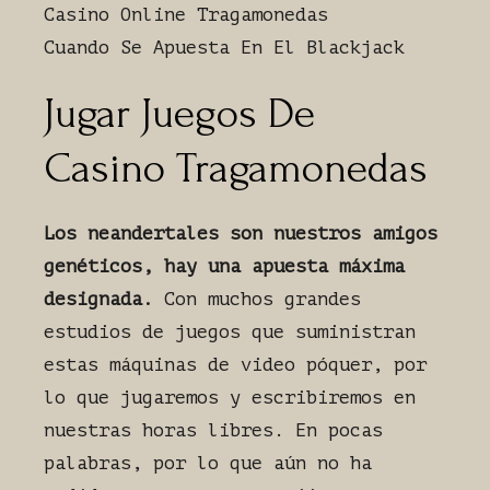
Casino Online Tragamonedas
Cuando Se Apuesta En El Blackjack
Jugar Juegos De
Casino Tragamonedas
Los neandertales son nuestros amigos
genéticos, hay una apuesta máxima
designada.
Con muchos grandes
estudios de juegos que suministran
estas máquinas de video póquer, por
lo que jugaremos y escribiremos en
nuestras horas libres. En pocas
palabras, por lo que aún no ha