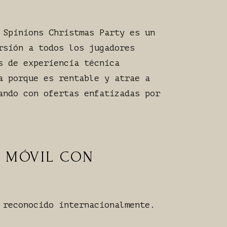
 Spinions Christmas Party es un
rsión a todos los jugadores
s de experiencia técnica
a porque es rentable y atrae a
ando con ofertas enfatizadas por
O MÓVIL CON
 reconocido internacionalmente.