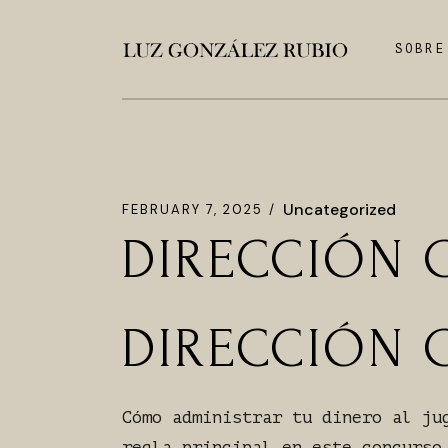
SOBRE
Uncategorized
FEBRUARY 7, 2025
DIRECCIÓN 
DIRECCIÓN 
Cómo administrar tu dinero al j
regla principal en este concurso