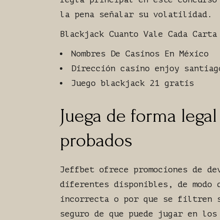
la pena señalar su volatilidad.
Blackjack Cuanto Vale Cada Carta
Nombres De Casinos En México
Dirección casino enjoy santiag
Juego blackjack 21 gratis
Juega de forma legal
probados
Jeffbet ofrece promociones de de
diferentes disponibles, de modo 
incorrecta o por que se filtren 
seguro de que puede jugar en los