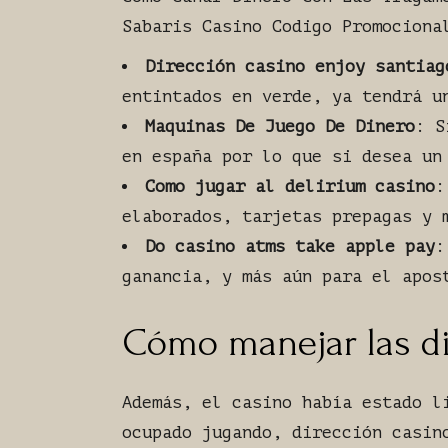
Sabaris Casino Codigo Promociona
Dirección casino enjoy santiag
entintados en verde, ya tendrá u
Maquinas De Juego De Dinero
: S
en españa por lo que si desea un
Como jugar al delirium casino
:
elaborados, tarjetas prepagas y 
Do casino atms take apple pay
:
ganancia, y más aún para el apos
Cómo manejar las di
Además, el casino había estado l
ocupado jugando, dirección casin