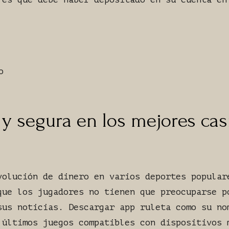
o
 y segura en los mejores cas
volución de dinero en varios deportes popular
que los jugadores no tienen que preocuparse p
sus noticias. Descargar app ruleta como su no
 últimos juegos compatibles con dispositivos 