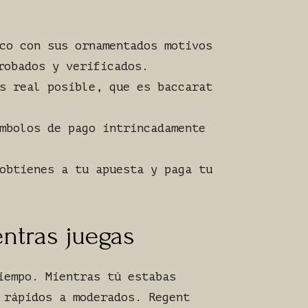
co con sus ornamentados motivos
robados y verificados.
s real posible, que es baccarat
mbolos de pago intrincadamente
obtienes a tu apuesta y paga tu
ntras juegas
iempo. Mientras tú estabas
 rápidos a moderados. Regent