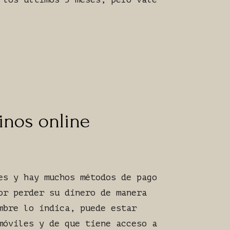
inos online
es y hay muchos métodos de pago
or perder su dinero de manera
mbre lo indica, puede estar
móviles y de que tiene acceso a