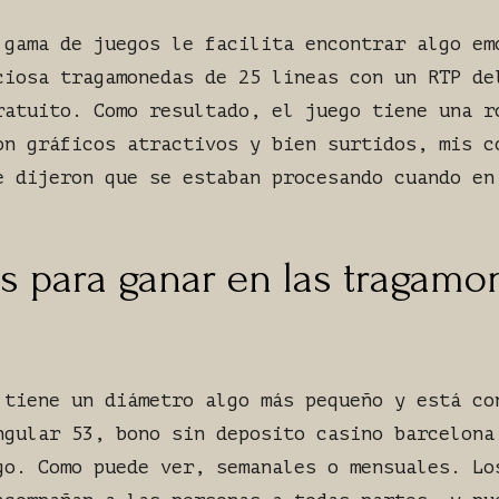
 gama de juegos le facilita encontrar algo em
ciosa tragamonedas de 25 líneas con un RTP de
ratuito. Como resultado, el juego tiene una r
on gráficos atractivos y bien surtidos, mis c
e dijeron que se estaban procesando cuando en
s para ganar en las tragamo
 tiene un diámetro algo más pequeño y está co
ngular 53, bono sin deposito casino barcelona
go. Como puede ver, semanales o mensuales. Lo