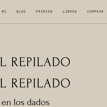
 MÍ
BLOG
PREMIOS
LIBROS
COMPRAR
EL REPILADO
EL REPILADO
 en los dados