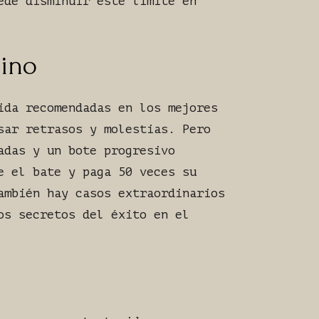
ede disminuir este límite en
sino
ida recomendadas en los mejores
sar retrasos y molestias. Pero
adas y un bote progresivo
e el bate y paga 50 veces su
ambién hay casos extraordinarios
os secretos del éxito en el