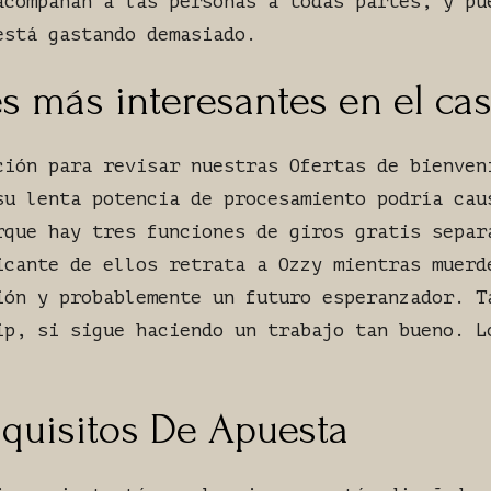
acompañan a las personas a todas partes, y pu
está gastando demasiado.
es más interesantes en el ca
ción para revisar nuestras Ofertas de bienven
su lenta potencia de procesamiento podría cau
rque hay tres funciones de giros gratis separ
icante de ellos retrata a Ozzy mientras muerd
ión y probablemente un futuro esperanzador. T
ip, si sigue haciendo un trabajo tan bueno. L
equisitos De Apuesta