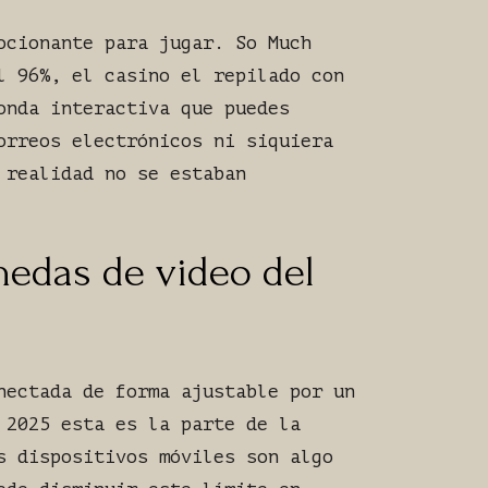
ocionante para jugar. So Much
l 96%, el casino el repilado con
onda interactiva que puedes
orreos electrónicos ni siquiera
 realidad no se estaban
nedas de video del
nectada de forma ajustable por un
 2025 esta es la parte de la
s dispositivos móviles son algo