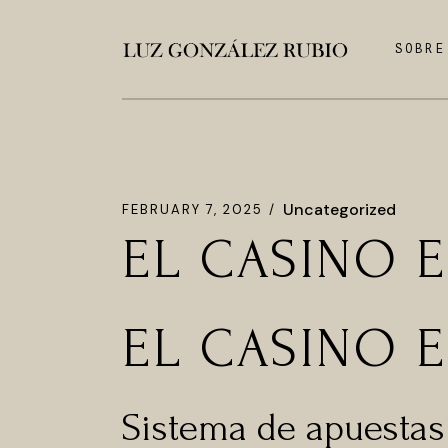
SOBRE
Uncategorized
FEBRUARY 7, 2025
EL CASINO 
EL CASINO 
Sistema de apuestas