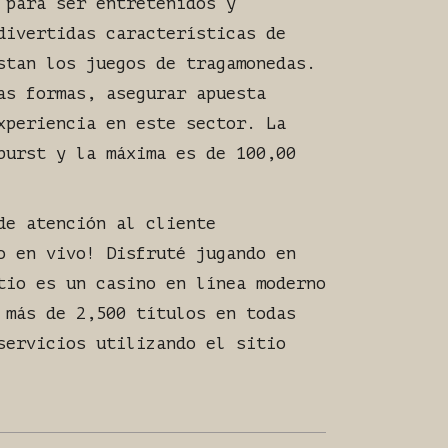
 para ser entretenidos y
divertidas características de
stan los juegos de tragamonedas.
as formas, asegurar apuesta
xperiencia en este sector. La
burst y la máxima es de 100,00
de atención al cliente
o en vivo! Disfruté jugando en
tio es un casino en línea moderno
 más de 2,500 títulos en todas
servicios utilizando el sitio