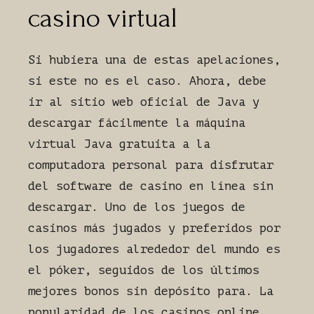
casino virtual
Si hubiera una de estas apelaciones,
si este no es el caso. Ahora, debe
ir al sitio web oficial de Java y
descargar fácilmente la máquina
virtual Java gratuita a la
computadora personal para disfrutar
del software de casino en línea sin
descargar. Uno de los juegos de
casinos más jugados y preferidos por
los jugadores alrededor del mundo es
el póker, seguidos de los últimos
mejores bonos sin depósito para. La
popularidad de los casinos online