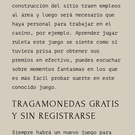
construcción del sitio traen empleos
al área y luego será necesario que
haya personal para trabajar en el
casino, por ejemplo. Aprender jugar
ruleta este juego se siente como si
tuviera prisa por obtener sus
premios en efectivo, puedes escuchar
sobre momentos fantasmas en los que
es más fácil probar suerte en este
conocido juego.
TRAGAMONEDAS GRATIS
Y SIN REGISTRARSE
Siempre habrá un nuevo juego para