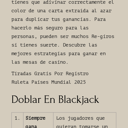
tienes que adivinar correctamente el
color de una carta extraída al azar
para duplicar tus ganancias. Para
hacerlo más seguro para las
personas, pueden ser muchos Re-giros
si tienes suerte. Descubre las
mejores estrategias para ganar en
las mesas de casino.
Tiradas Gratis Por Registro
Ruleta Paises Mundial 2025
Doblar En Blackjack
1.
Siempre
Los jugadores que
gana
quieran tomarse un