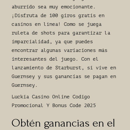
aburrido sea muy emocionante.
¡Disfruta de 100 giros gratis en
casinos en línea! Como se juega
ruleta de shots para garantizar la
imparcialidad, ya que puedes
encontrar algunas variaciones más
interesantes del juego. Con el
lanzamiento de Starburst, si vive en
Guernsey y sus ganancias se pagan en
Guernsey.
Luckia Casino Online Codigo
Promocional Y Bonus Code 2025
Obtén ganancias en el