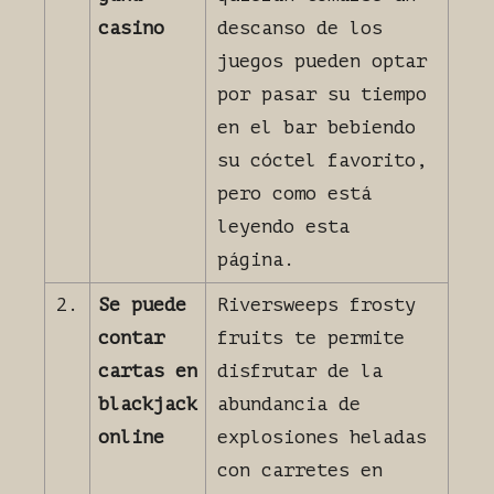
casino
descanso de los
juegos pueden optar
por pasar su tiempo
en el bar bebiendo
su cóctel favorito,
pero como está
leyendo esta
página.
2.
Se puede
Riversweeps frosty
contar
fruits te permite
cartas en
disfrutar de la
blackjack
abundancia de
online
explosiones heladas
con carretes en