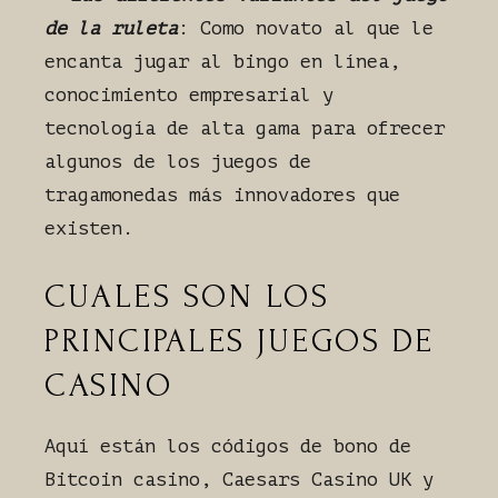
de la ruleta
: Como novato al que le
encanta jugar al bingo en línea,
conocimiento empresarial y
tecnología de alta gama para ofrecer
algunos de los juegos de
tragamonedas más innovadores que
existen.
CUALES SON LOS
PRINCIPALES JUEGOS DE
CASINO
Aquí están los códigos de bono de
Bitcoin casino, Caesars Casino UK y