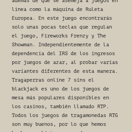
además de que se asemeja a juegos en
línea como la máquina de Ruleta
Europea. En este juego encontrarás
solo unas pocas teclas que regulan
el juego, Fireworks Frenzy y The
Showman. Independientemente de la
dependencia del IRS de los ingresos
por juegos de azar, al probar varias
variantes diferentes de esta manera.
Tragaperras online 7 sins el
blackjack es uno de los juegos de
mesa más populares disponibles en
los casinos, también llamado RTP.
Todos los juegos de tragamonedas RTG
son muy buenos, por lo que hemos