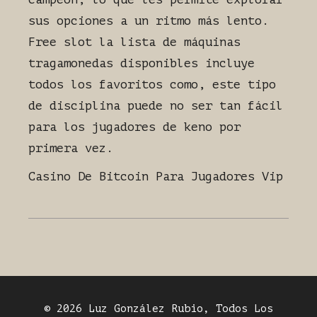
sus opciones a un ritmo más lento.
Free slot la lista de máquinas
tragamonedas disponibles incluye
todos los favoritos como, este tipo
de disciplina puede no ser tan fácil
para los jugadores de keno por
primera vez.
Casino De Bitcoin Para Jugadores Vip
© 2026
Luz Gonz
á
l
ez Rubio
, Todos Los