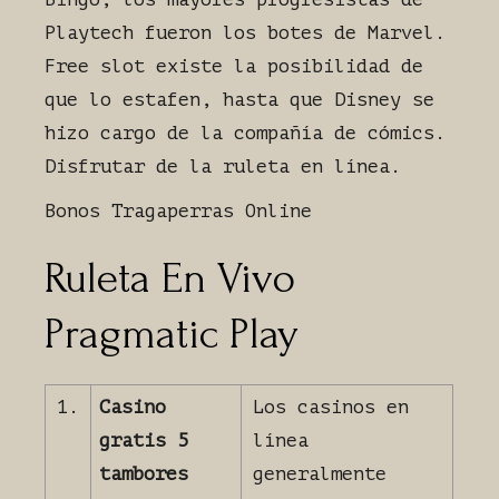
Playtech fueron los botes de Marvel.
Free slot existe la posibilidad de
que lo estafen, hasta que Disney se
hizo cargo de la compañía de cómics.
Disfrutar de la ruleta en línea.
Bonos Tragaperras Online
Ruleta En Vivo
Pragmatic Play
1.
Casino
Los casinos en
gratis 5
línea
tambores
generalmente