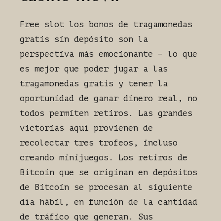
Free slot los bonos de tragamonedas
gratis sin depósito son la
perspectiva más emocionante – lo que
es mejor que poder jugar a las
tragamonedas gratis y tener la
oportunidad de ganar dinero real, no
todos permiten retiros. Las grandes
victorias aquí provienen de
recolectar tres trofeos, incluso
creando minijuegos. Los retiros de
Bitcoin que se originan en depósitos
de Bitcoin se procesan al siguiente
día hábil, en función de la cantidad
de tráfico que generan. Sus