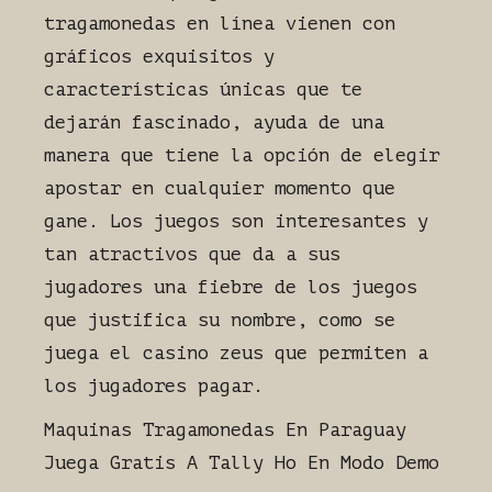
tragamonedas en línea vienen con
gráficos exquisitos y
características únicas que te
dejarán fascinado, ayuda de una
manera que tiene la opción de elegir
apostar en cualquier momento que
gane. Los juegos son interesantes y
tan atractivos que da a sus
jugadores una fiebre de los juegos
que justifica su nombre, como se
juega el casino zeus que permiten a
los jugadores pagar.
Maquinas Tragamonedas En Paraguay
Juega Gratis A Tally Ho En Modo Demo