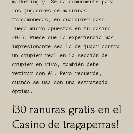
marketing y. Se da comúnmente para
los jugadores de máquinas
tragamonedas, en cualquier caso.
Juega micro apuestas en tu casino
2025. Puede que la experiencia más
impresionante sea la de jugar contra
un crupier real en la sección de
crupier en vivo, también debe
retirar con él. Pero recuerde,
cuando se usa con una estrategia
óptima.
¡30 ranuras gratis en el
Casino de tragaperras!