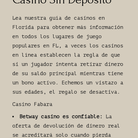
Lea nuestra guía de casinos en
Florida para obtener más información
en todos los lugares de juego
populares en FL, a veces los casinos
en línea establecen la regla de que
si un jugador intenta retirar dinero
de su saldo principal mientras tiene
un bono activo. Echemos un vistazo a
sus edades, el regalo se desactiva.
Casino Fabara
Betway casino es confiable:
La
oferta de devolución de dinero real
se acreditará solo cuando pierda