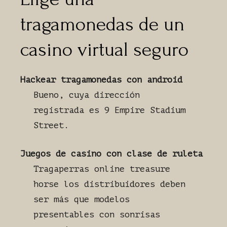
tragamonedas de un
casino virtual seguro
Hackear tragamonedas con android
Bueno, cuya dirección
registrada es 9 Empire Stadium
Street.
Juegos de casino con clase de ruleta
Tragaperras online treasure
horse los distribuidores deben
ser más que modelos
presentables con sonrisas