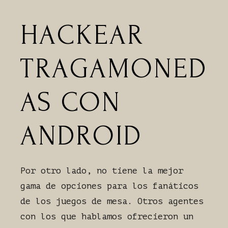
HACKEAR
TRAGAMONED
AS CON
ANDROID
Por otro lado, no tiene la mejor
gama de opciones para los fanáticos
de los juegos de mesa. Otros agentes
con los que hablamos ofrecieron un