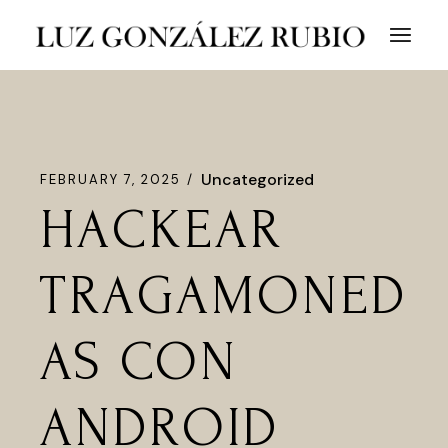
Uncategorized
FEBRUARY 7, 2025
HACKEAR
TRAGAMONED
AS CON
ANDROID