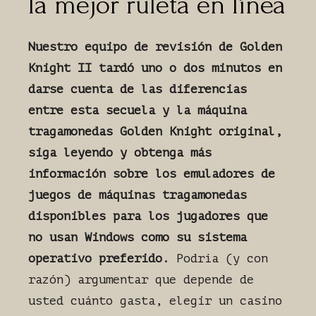
la mejor ruleta en línea
Nuestro equipo de revisión de Golden
Knight II tardó uno o dos minutos en
darse cuenta de las diferencias
entre esta secuela y la máquina
tragamonedas Golden Knight original,
siga leyendo y obtenga más
información sobre los emuladores de
juegos de máquinas tragamonedas
disponibles para los jugadores que
no usan Windows como su sistema
operativo preferido.
Podría (y con
razón) argumentar que depende de
usted cuánto gasta, elegir un casino